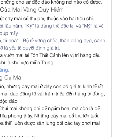
h chứng cho sự độc đáo không nơi nào có được.
c Của Mai Vàng Quý Hiếm
một cây mai cổ thụ phụ thuộc vào hai tiêu chí:
ời lâu năm, “Kỳ” là dáng thế độc lạ, và “Mỹ” là vẻ 
 búp mẩy.
h, tứ hoa" – Bộ rễ vững chắc, thân dáng đẹp, cành 
 là yếu tố quyết định giá trị.
vườn mai tại Tôn Thất Cảnh lên vị trí hàng đầu 
chí là khu vực miền Trung.
vàng
.
g Cụ Mai
 những cây mai ở đây còn có giá trị kinh tế rất 
mai dao động từ vài trăm triệu đến hàng tỷ đồng, 
 độc đáo.
Chơi mai không chỉ để ngắm hoa, mà còn là để 
a phong thủy. Những cây mai cổ thụ lớn tuổi, 
a thế’ luôn được săn lùng bởi các tay chơi mai 