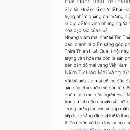
Huế: Hành Trình Trở Thàn
Sắp tới, Huế sẽ tổ chức lễ hội H
trọng nhằm quảng bá thương hiệ
là dịp để tôn vinh những người t
hóa đặc sắc của Huế.
Những vườn mai như tại Tôn Thất 
cao, chính là điểm sáng góp ph
Thừa Thiên Huế. Qua lễ hội này,
tượng văn hóa mà còn là sản phẩ
trên bản đồ mai vàng Việt Nam.
Niềm Tự Hào Mai Vàng Xứ
Với bộ sưu tập mai cổ thụ độc đá
sản của chủ vườn mà còn là biểu
chăm sóc mai của người Huế. Mỗ
trong mình câu chuyện về thời g
Trong tương lai, với sự góp mặt
tiếp tục khẳng định vị thế là thủ
Top 5 nhà vườn cung cấp mai vàn