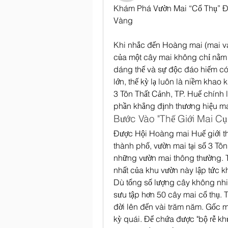
Khám Phá Vườn Mai “Cổ Thụ” Độ
Vàng
Khi nhắc đến Hoàng mai (mai vàn
của một cây mai không chỉ nằm ở
dáng thế và sự độc đáo hiếm có. 
lớn, thế kỳ lạ luôn là niềm khao 
3 Tôn Thất Cảnh, TP. Huế chính 
phần khẳng định thương hiệu m
Bước Vào "Thế Giới Mai Cụ
Được Hội Hoàng mai Huế giới thi
thành phố, vườn mai tại số 3 Tôn
những vườn mai thông thường. T
nhất của khu vườn này lập tức kh
Dù tổng số lượng cây không nhiề
sưu tập hơn 50 cây mai cổ thụ. Tr
đời lên đến vài trăm năm. Gốc m
kỳ quái. Để chứa được "bộ rễ kh