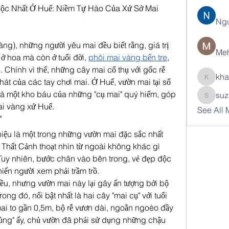
c Nhất Ở Huế: Niềm Tự Hào Của Xứ Sở Mai 
Ng
g), những người yêu mai đều biết rằng, giá trị 
Meh
 hoa mà còn ở tuổi đời, 
phôi mai vàng bến tre
, 
Chính vì thế, những cây mai cổ thụ với gốc rễ 
kha
khát của các tay chơi mai. Ở Huế, vườn mai tại số 
khatran
là một kho báu của những "cụ mai" quý hiếm, góp 
suz
suzann
ai vàng xứ Huế.
See All
"
ệu là một trong những vườn mai đặc sắc nhất 
 Thất Cảnh thoạt nhìn từ ngoài không khác gì 
uy nhiên, bước chân vào bên trong, vẻ đẹp độc 
iến người xem phải trầm trồ.
u, nhưng vườn mai này lại gây ấn tượng bởi bộ 
ong đó, nổi bật nhất là hai cây "mai cụ" với tuổi 
ai to gần 0,5m, bộ rễ vươn dài, ngoằn ngoèo đầy 
ủng" ấy, chủ vườn đã phải sử dụng những chậu 