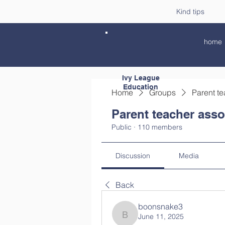
Kind tips
home
Ivy League
Education
Home
Groups
Parent te
Parent teacher asso
Public
·
110 members
Discussion
Media
Back
boonsnake3
June 11, 2025
boonsnake3