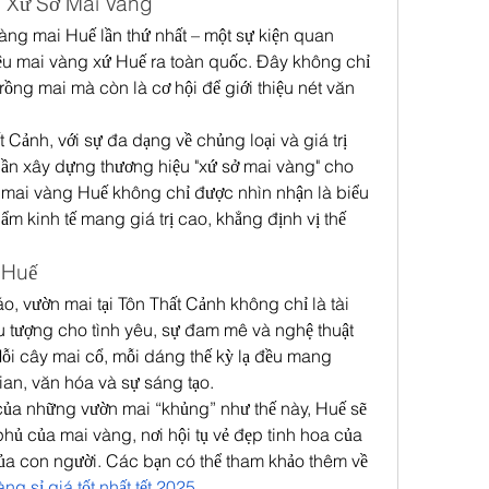
h Xứ Sở Mai Vàng
oàng mai Huế lần thứ nhất – một sự kiện quan 
u mai vàng xứ Huế ra toàn quốc. Đây không chỉ 
rồng mai mà còn là cơ hội để giới thiệu nét văn 
Cảnh, với sự đa dạng về chủng loại và giá trị 
ần xây dựng thương hiệu "xứ sở mai vàng" cho 
 mai vàng Huế không chỉ được nhìn nhận là biểu 
m kinh tế mang giá trị cao, khẳng định vị thế 
 Huế
o, vườn mai tại Tôn Thất Cảnh không chỉ là tài 
 tượng cho tình yêu, sự đam mê và nghệ thuật 
i cây mai cổ, mỗi dáng thế kỳ lạ đều mang 
ian, văn hóa và sự sáng tạo.
 của những vườn mai “khủng” như thế này, Huế sẽ 
 phủ của mai vàng, nơi hội tụ vẻ đẹp tinh hoa của 
thiên nhiên và bàn tay tài hoa của con người. Các bạn có thể tham khảo thêm về 
g sỉ giá tốt nhất tết 2025
.