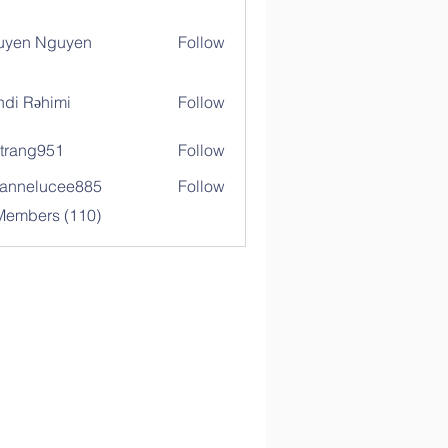
uyen Nguyen
Follow
di Rəhimi
Follow
trang951
Follow
g951
annelucee885
Follow
elucee885
 Members (110)