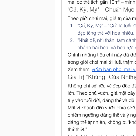
mai có thể tích gần 10m³ – min
"Cổ, Kỳ, Mỹ" – Chuẩn Mự
Theo giới chơi mai, giá trị của 
"Cổ, Kỳ, Mỹ" – “Cổ” là tuổi đ
đẹp tổng thể với hoa nhiều,
"Nhất đế, nhì thân, tam càn
nhánh hài hòa, và hoa rực rỡ
Chính những tiêu chí này đã đưa 
trong giới chơi mai ở Huế, thậm 
Xem thêm: 
vườn bán phôi mai 
Giá Trị “Khủng” Của Nhữn
Không chỉ sở hữu vẻ đẹp độc đáo,
lớn. Theo chủ vườn, giá một cây 
tùy vào tuổi đời, dáng thế và độ
Một vị khách đến vườn chia sẻ:"
chiêm ngưỡng dáng thế và ý nghĩ
dáng thế tự nhiên, không bị ‘khó
thứ thiệt.”