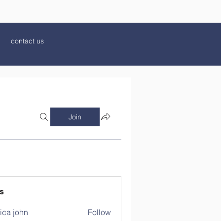
contact us
Join
s
ica john
Follow