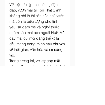
Với bộ sưu tập mai cổ thụ độc 
đáo, vườn mai tại Tôn Thất Cảnh 
không chỉ là tài sản của chủ vườn 
mà còn là biểu tượng cho tình 
yêu, sự đam mê và nghệ thuật 
chăm sóc mai của người Huế. Mỗi 
cây mai cổ, mỗi dáng thế kỳ lạ 
đều mang trong mình câu chuyện 
về thời gian, văn hóa và sự sáng 
tạo.
Trong tương lai, với sự góp mặt 
của những vườn mai “khủng” như 
thế này, Huế sẽ tiếp tục khẳng định 
vị thế là thủ phủ của mai vàng, nơi 
hội tụ vẻ đẹp tinh hoa của thiên 
nhiên và bàn tay tài hoa của con 
người. Các bạn có thể tham khảo 
thêm về 
Top 5 nhà vườn cung cấp 