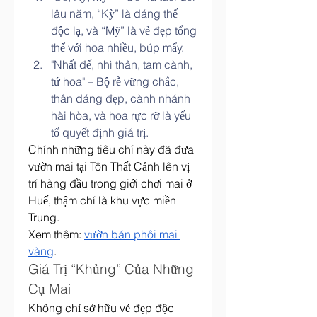
lâu năm, “Kỳ” là dáng thế 
độc lạ, và “Mỹ” là vẻ đẹp tổng 
thể với hoa nhiều, búp mẩy.
"Nhất đế, nhì thân, tam cành, 
tứ hoa" – Bộ rễ vững chắc, 
thân dáng đẹp, cành nhánh 
hài hòa, và hoa rực rỡ là yếu 
tố quyết định giá trị.
Chính những tiêu chí này đã đưa 
vườn mai tại Tôn Thất Cảnh lên vị 
trí hàng đầu trong giới chơi mai ở 
Huế, thậm chí là khu vực miền 
Trung.
Xem thêm: 
vườn bán phôi mai 
vàng
.
Giá Trị “Khủng” Của Những 
Cụ Mai
Không chỉ sở hữu vẻ đẹp độc 