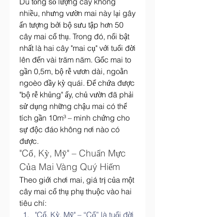
Dù tổng số lượng cây không 
nhiều, nhưng vườn mai này lại gây 
ấn tượng bởi bộ sưu tập hơn 50 
cây mai cổ thụ. Trong đó, nổi bật 
nhất là hai cây "mai cụ" với tuổi đời 
lên đến vài trăm năm. Gốc mai to 
gần 0,5m, bộ rễ vươn dài, ngoằn 
ngoèo đầy kỳ quái. Để chứa được 
"bộ rễ khủng" ấy, chủ vườn đã phải 
sử dụng những chậu mai có thể 
tích gần 10m³ – minh chứng cho 
sự độc đáo không nơi nào có 
được.
"Cổ, Kỳ, Mỹ" – Chuẩn Mực 
Của Mai Vàng Quý Hiếm
Theo giới chơi mai, giá trị của một 
cây mai cổ thụ phụ thuộc vào hai 
tiêu chí:
"Cổ, Kỳ, Mỹ" – “Cổ” là tuổi đời 