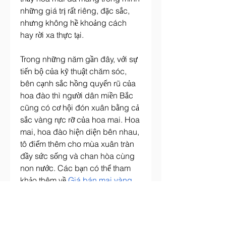
những giá trị rất riêng, đặc sắc, 
nhưng không hề khoảng cách 
hay rời xa thực tại.
Trong những năm gần đây, với sự 
tiến bộ của kỹ thuật chăm sóc, 
bên cạnh sắc hồng quyến rũ của 
hoa đào thì người dân miền Bắc 
cũng có cơ hội đón xuân bằng cả 
sắc vàng rực rỡ của hoa mai. Hoa 
mai, hoa đào hiện diện bên nhau, 
tô điểm thêm cho mùa xuân tràn 
đầy sức sống và chan hòa cùng 
non nước. Các bạn có thể tham 
khảo thêm về 
Giá bán mai vàng 
2025, định giá cây mai vàng
.
0