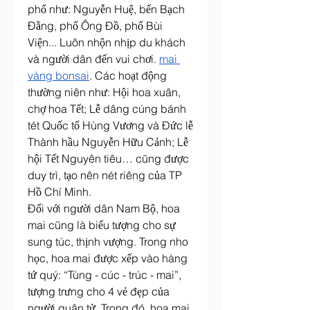
phố như: Nguyễn Huệ, bến Bạch 
Đằng, phố Ông Đồ, phố Bùi 
Viện... Luôn nhộn nhịp du khách 
và người dân đến vui chơi. 
mai 
vàng bonsai
. Các hoạt động 
thường niên như: Hội hoa xuân, 
chợ hoa Tết; Lễ dâng cúng bánh 
tét Quốc tổ Hùng Vương và Đức lễ 
Thành hầu Nguyễn Hữu Cảnh; Lễ 
hội Tết Nguyên tiêu… cũng được 
duy trì, tạo nên nét riêng của TP 
Hồ Chí Minh.
Đối với người dân Nam Bộ, hoa 
mai cũng là biểu tượng cho sự 
sung túc, thịnh vượng. Trong nho 
học, hoa mai được xếp vào hàng 
tứ quý: “Tùng - cúc - trúc - mai”, 
tượng trưng cho 4 vẻ đẹp của 
người quân tử. Trong đó, hoa mai 