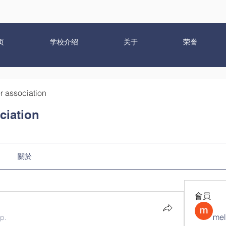
页
学校介绍
关于
荣誉
r association
ciation
關於
會員
mel
up.