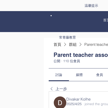
温馨提示
首
常青藤教育
首頁
群組
Parent teache
Parent teacher asso
公開
·
110 位會員
討論
媒體
會員
上一步
Divakar Kolhe
2025/4/25
·
joined the gro