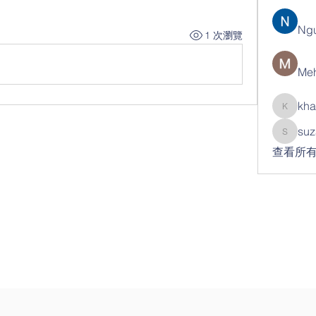
Ng
1 次瀏覽
Meh
kha
khatran
suz
suzann
查看所有