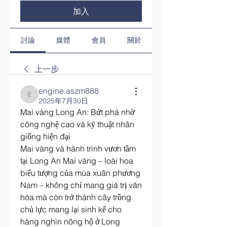
加入
討論
媒體
會員
關於
上一步
engine.aszm888
engine.aszm888
2025年7月30日
Mai vàng Long An: Bứt phá nhờ 
công nghệ cao và kỹ thuật nhân 
giống hiện đại
Mai vàng và hành trình vươn tầm 
tại Long An Mai vàng – loài hoa 
biểu tượng của mùa xuân phương 
Nam – không chỉ mang giá trị văn 
hóa mà còn trở thành cây trồng 
chủ lực mang lại sinh kế cho 
hàng nghìn nông hộ ở Long 