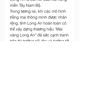
miền Tây Nam Bộ.
Trong tương lai, khi các mô hình 
trồng mai thông minh được nhân 
rộng, tỉnh Long An hoàn toàn có 
thể xây dựng thương hiệu “Mai 
vàng Long An” đủ sức cạnh tranh 
trên thị trường nội địa và hướng tới 
xuất khẩu. Đây sẽ là minh chứng 
rõ nét cho hiệu quả của việc kết 
hợp giữa truyền thống và công 
nghệ, đưa một ngành nghề thủ 
công bước sang thời đại hiện đại 
hóa và hội nhập toàn cầu. Các 
bạn có thể tham khảo thêm
Phôi 
mai vàng là gì? Phôi mai vàng 
sống được bao lâu?
.
Liên Hệ ngay cho chúng tôi theo 
thông tin dưới đây: