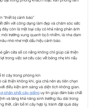
hợp đặt trong phòng khách hoặc văn phòng làm 
 “thiết bị cảnh báo”
t đến với công dụng làm đẹp và chăm sóc sức 
ng đây còn là một loại cây có khả năng phản ánh 
i môi trường xung quanh bị ô nhiễm, lá nha đam 
 nâu nhỏ như một dấu hiệu cảnh báo.
 gần cửa sổ có nắng không chỉ giúp cải thiện 
 lợi trong việc sơ cứu các vết bỏng nhẹ khi nấu 
 trí cây trong phòng kín
ò cải thiện không khí, gia chủ nên ưu tiên chọn 
ới điều kiện ánh sáng và diện tích không gian. 
vị phân phối cây giống
 uy tín giúp đảm bảo chất 
nh và tăng khả năng sinh trưởng lâu dài trong 
 thời, cần bố trí cây hợp lý, tránh đặt quá dày 