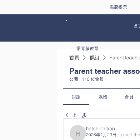
温馨提示
首
常青藤教育
首頁
群組
Parent teache
Parent teacher asso
公開
·
110 位會員
討論
媒體
會員
上一步
hatchichitran
2026年1月29日
·
joined th
hatchichitran