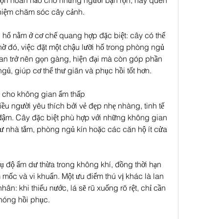
họn hoàn hảo cho những người bận rộn, hay quên 
ghiệm chăm sóc cây cảnh.
i hổ nằm ở cơ chế quang hợp đặc biệt: cây có thể 
 đó, việc đặt một chậu lưỡi hổ trong phòng ngủ 
an trở nên gọn gàng, hiện đại mà còn góp phần 
ngủ, giúp cơ thể thư giãn và phục hồi tốt hơn.
h cho không gian ẩm thấp
iều người yêu thích bởi vẻ đẹp nhẹ nhàng, tinh tế 
 đậm. Cây đặc biệt phù hợp với những không gian 
ư nhà tắm, phòng ngủ kín hoặc các căn hộ ít cửa 
ụ độ ẩm dư thừa trong không khí, đồng thời hạn 
 mốc và vi khuẩn. Một ưu điểm thú vị khác là lan 
nhân: khi thiếu nước, lá sẽ rũ xuống rõ rệt, chỉ cần 
hóng hồi phục.