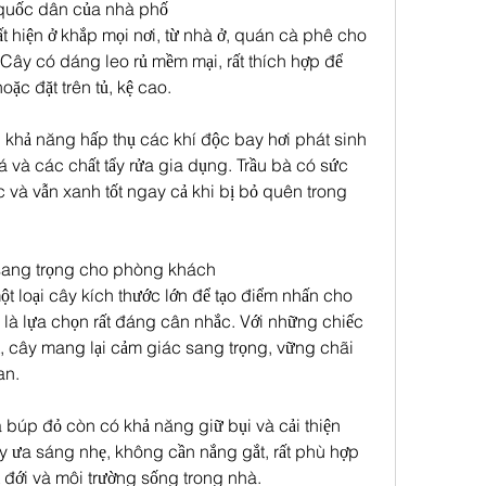
 quốc dân của nhà phố
 hiện ở khắp mọi nơi, từ nhà ở, quán cà phê cho 
Cây có dáng leo rủ mềm mại, rất thích hợp để 
oặc đặt trên tủ, kệ cao.
i khả năng hấp thụ các khí độc bay hơi phát sinh 
lá và các chất tẩy rửa gia dụng. Trầu bà có sức 
 và vẫn xanh tốt ngay cả khi bị bỏ quên trong 
sang trọng cho phòng khách
 loại cây kích thước lớn để tạo điểm nhấn cho 
à lựa chọn rất đáng cân nhắc. Với những chiếc 
t, cây mang lại cảm giác sang trọng, vững chãi 
an.
 búp đỏ còn có khả năng giữ bụi và cải thiện 
y ưa sáng nhẹ, không cần nắng gắt, rất phù hợp 
ệt đới và môi trường sống trong nhà.