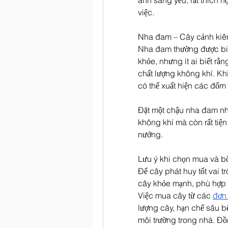
ánh sáng yếu, rất thích 
việc.
Nha đam – Cây cảnh kiêm
Nha đam thường được biế
khỏe, nhưng ít ai biết rằ
chất lượng không khí. Kh
có thể xuất hiện các đốm
Đặt một chậu nha đam nhỏ
không khí mà còn rất tiện
nướng.
Lưu ý khi chọn mua và bố
Để cây phát huy tốt vai tr
cây khỏe mạnh, phù hợp v
Việc mua cây từ các 
đơn 
lượng cây, hạn chế sâu bệ
môi trường trong nhà. Đồng