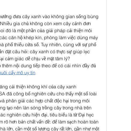
hướng đưa cây xanh vào không gian sống bùng 
. Nhiều gia chủ không còn xem cây cảnh đơn 
 coi đó là một phần của giải pháp cải thiện môi 
i các căn hộ khép kín, phòng làm việc dùng máy 
à phố thiếu cửa sổ. Tuy nhiên, cùng với sự phổ 
ẫn đặt câu hỏi: cây xanh có thực sự giúp lọc 
ại cảm giác dễ chịu về mặt tâm lý?
 thêm nội dung tiếp theo để có cái nhìn đầy đủ 
nuôi cấy mô uy tín
năng cải thiện không khí của cây xanh
 đã công bố nghiên cứu cho thấy một số loài 
và phân giải các hợp chất độc hại trong môi 
ừng tạo nên làn sóng trồng cây trong nhà trên 
các nghiên cứu hiện đại, tiêu biểu là từ Đại học 
 rõ hơn bản chất vấn đề: để làm sạch hoàn toàn 
à lớn, cần một số lượng cây rất lớn, gần như một 