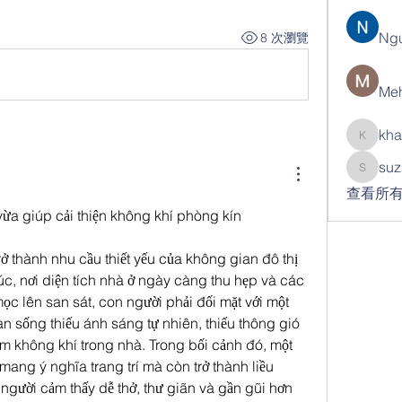
Ng
8 次瀏覽
Meh
kha
khatran
suz
suzann
查看所有
ừa giúp cải thiện không khí phòng kín
ở thành nhu cầu thiết yếu của không gian đô thị
c, nơi diện tích nhà ở ngày càng thu hẹp và các 
c lên san sát, con người phải đối mặt với một 
an sống thiếu ánh sáng tự nhiên, thiếu thông gió 
ễm không khí trong nhà. Trong bối cảnh đó, một 
ang ý nghĩa trang trí mà còn trở thành liều 
 người cảm thấy dễ thở, thư giãn và gần gũi hơn 