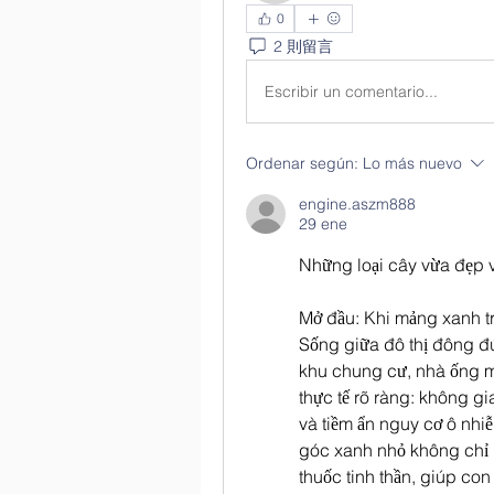
0
2 則留言
Escribir un comentario...
Ordenar según:
Lo más nuevo
engine.aszm888
29 ene
Những loại cây vừa đẹp v
Mở đầu: Khi mảng xanh tr
Sống giữa đô thị đông đú
khu chung cư, nhà ống mọ
thực tế rõ ràng: không gi
và tiềm ẩn nguy cơ ô nhi
góc xanh nhỏ không chỉ m
thuốc tinh thần, giúp con