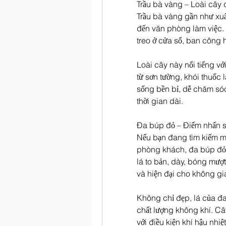
Trầu bà vàng – Loài cây
Trầu bà vàng gần như xuất
đến văn phòng làm việc. 
treo ở cửa sổ, ban công h
Loài cây này nổi tiếng vớ
từ sơn tường, khói thuốc 
sống bền bỉ, dễ chăm sóc
thời gian dài.
Đa búp đỏ – Điểm nhấn 
Nếu bạn đang tìm kiếm một
phòng khách, đa búp đỏ l
lá to bản, dày, bóng mượ
và hiện đại cho không gi
Không chỉ đẹp, lá của đa
chất lượng không khí. Câ
với điều kiện khí hậu nhi