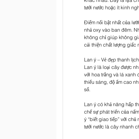
khác nhau. Đây là lựa c
tưới nước hoặc ít kinh n
Điểm nổi bật nhất của lưỡ
nhả oxy vào ban đêm. Nhờ
không chỉ giúp không gi
cải thiện chất lượng giấc 
Lan ý – Vẻ đẹp thanh lịc
Lan ý là loại cây được nh
với hoa trắng và lá xanh
thiếu sáng, độ ẩm cao nh
sổ.
Lan ý có khả năng hấp th
chế sự phát triển của nấm
ý “biết giao tiếp” với chủ 
tưới nước là cây nhanh c