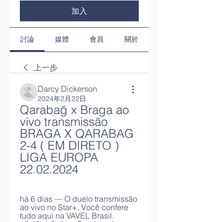
加入
討論
媒體
會員
關於
上一步
Darcy Dickerson
2024年2月22日
Qarabağ x Braga ao 
vivo transmissão 
BRAGA X QARABAG 
2-4 ( EM DIRETO ) 
LIGA EUROPA 
22.02.2024
há 6 dias — O duelo transmissão 
ao vivo no Star+. Você confere 
tudo aqui na VAVEL Brasil. 