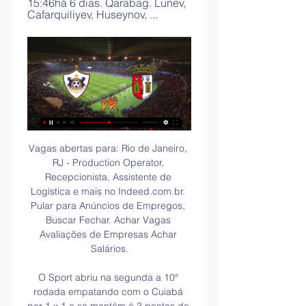
15:46há 6 dias. Qarabag. Lunev, 
Cafarquiliyev, Huseynov, ...
Vagas abertas para: Rio de Janeiro, RJ - Production Operator, Recepcionista, Assistente de Logística e mais no Indeed.com.br. Pular para Anúncios de Empregos, Buscar Fechar. Achar Vagas Avaliações de Empresas Achar Salários.

O Sport abriu na segunda a 10ª rodada empatando com o Cuiabá por 1 x 1 e se mantém á 3 pontos do topo. Na terça feira o Coritiba venceu de virada o São Bento e está á cinco pontos do topo na nona colocação enquanto isso Ponte Preta e Atlético Goianiense ficaram no empate sem gols e os dois times seguem dentro do G4.

21h30 Cuiabá x Criciúma Transmissão: Premiere (com Guto Nejaim e Ricardo Gonzalez) Veja jogos com transmissão de Globo, SporTV, Premiere e Globoesporte.com neste meio de semana Reviewed by Ribamar Xavier on terça-feira, agosto 27, 2019 Rating: 5. Gostou? Então compartilhe:

Médicos têm que escolher quem vive Hospital de Bonsucesso RJ Na pequena sala de procedimentos da emergência, preparada para receber apenas uma pessoa, funciona uma improvisada.

eu sou jessica tenho 25a o meu convÍvio É totalmente desinibido adoro viver e desfrutar momentos Únicos de prazer. pode me considerar uma menina doce e atrevida adoro fazer o 69 adoro fazer loucuras na cama. eu gosto de mimar as pessoas eu sou meiga carinhosa e paciente e realizo-te por completo na cama tenho uns lÁbios de mel. sou um.

Academias de Meditacao em São Paulo, SP. Encontre endereço, telefone, fotos, opiniões e compre acesso diário ou ilimitado para estas academias!

Botafogo-SP e Paraná Clube se enfrentam pela 19ª rodada da Série B. Acompanhe essa e outras principais notícias do Brasil e do mundo. Botafogo-SP x Paraná Clube AO VIVO: como ver na TV, escalações e notícias

resultados, calendário, Qarabag x Braga ao vivo Placares e calendário Qarabag - siga o placar Qarabag ao vivo, resultados, calendário de partidas e detalhes de jogo em Livesport.com.

Barra da Tijuca Bonsucesso Botafogo Campo Grande Catete Centro Copacabana Flamengo Freguesia (Jacarepaguá) Ilha do Governador Ipanema Jacarepaguá Laranjeiras Leblon Madureira Méier Recreio dos Bandeirantes Tijuca Vila Valqueire

A Oliveirense entrou a vencer nas meias-finais da liga portuguesa de basquetebol ao bater a Ovarense por 99-72. A campeã em título e vencedora da fase regular esteve a perder apenas por uma vez em todo o encontro (16-17, no primeiro período) e ao intervalo ganhava por 49-41.

A semana de 24 a 28 de setembro foi repleta de atividades para os profissionais da contabilidade. De segunda a sexta-feira, o CRCSP realizou palestras e fóruns, alguns com transmissão ao vivo para levar o conhecimento a um público cada vez maior. Confira um resumo da semana: A semana começou com atividades em São Paulo e São João da Boa.

Flamengo é líder e Palmeiras vive crise Fla faz melhor jogo com Jesus e Felipão tem cargo ameaçado. Imirante Esporte, com informações da Agência Brasil 02/09/2019 às 19h29.. sábado Vasco volta aos treinos antes de partida no Mineirão Botafogo e Chapecoense ficam no empate no Estádio Nilton Santos Com direito a gol de bicicleta,.

Suspeito de participar da morte de Rafael Santos Silva, crime ocorrido no último domingo (1), em Alto de Ondina, Ycaro Caldas Fonseca, 20 anos, mais conhecido como “Fantasmão”, foi localizado na tarde desta quinta-feira (5), no Vale das Pedrinhas.

SC Braga x Qarabag FK: Em streaming ao vivo e na TV hoje Onde assistir a SC Braga x Qarabag FK em streaming ao vivo e na TV: Está passando no Prime Video, etc.? Descubra todas as opções de streaming e TV agora no ...

Os jogos de ontem revelaram a superioridade das equipas da Ovarense e Sangalhos que venceram Oliveirense e Sanjoanense respectivamente por 20 pontos cada uma. Ao intervalo o Ovarense já vencia por 30 pontos. Os jogos de hoje são: 16h00 - Ovarense - Sanjoanense 18h00 - Sangalhos - Oliveirense

O fim de ano está chegando e logo chega a hora de definir a sua programação de Natal e Reveillon! E se você quiser viver essas datas tão especiais na rede de hotéis do Sesc RJ, com qualidade e preços que caibam no bolso, a gente tem um boa notícia.

Finix Dragon boat team há 4 horas — Consulte a data e o canal de TV que transmite o jogo de futebol em directo. Mostra Programação dos jogos na Televisão.

Em Braga, o Benfica ultrapassou o adversário teoricamente mais difícil que tinha pela frente e, com Lage aos comandos, no campeonato, a equipa perdeu apenas dois pontos, - aliás de forma insólita, em casa, com o Belenenses SAD.

Clubes paulistas têm dia ruim e cinco times mantêm 100% na Série D do Brasileiro Mirassol e Ferroviária empatam seus jogos; Mogi Mirim perde em casa e vive fase ruim na competição

A Copa Ouro Sub-20, conhecida como Copa Ouro da APF Sub-20, é uma competição futebolística realizada pela Associação Paulista de Futebol (APF), que conta com a participação de jogadores de até 20 anos de idade. [1

Nessas 489 empresas na cidade de São José do Rio Preto, na Outras cidades - SP você vai encontrar aquela com a melhor oportunidade de trabalho para você. Duvida?

Jabaquara AC. 3,4 mil curtidas.. Avaliação Barcelona Esportivo Capela. Liga esportiva. Portuguesa Santista Fut7. Time esportivo.. JABAQUARA ATLÉTICO CLUBE - SITE OFICIAL - Agremiação esportiva da cidade de Santos, no estado de São Paulo, fundada a 15 de novembro de 1914.

Igreja Viver em Cristo em Suzano. 20h00. Rua Felício de Camargo, 575 – Centro – Suzano.. Acampamento de Jovens da igreja Batista Betesda de Piracicaba. Grulha e banda. 18h30. Local: Chacará do Abacateiro – Cordeirópolis .. Campestre Atibaia – Estrada Assembléia de Deus, 4143 – Atibaia – SP. Informações: 98144-5780.

009ª Barra da Tijuca 010ª Piedade (*) 012ª Cascadura 013ª Barra da Tijuca 014ª Todos os Santos 16ª Laranjeiras (*) 021ª Bonsucesso 023ª Deodoro 026º Nova Friburgo 027ª Nova Iguaçu 29ª Petrópolis (*) 032ª Rio Bonito 034ª Santo Antonio de Pádua e Aperibe 035ª São Fidélis (*) 036ª São Gonçalo 37ª São João da Barra.

FOTO: REPRODUÇÃO O Flamengo deu por encerrada a negociação com Mario Balotelli, na tarde desta quinta-feira (15), ao emitir nota oficial em seu site. Em pouco tempo, a repercussão na mídia, entre imprensa e torcedores, gerou piadas, brincadeiras e comparações. Situações que foram reprovadas por Mauro Cezar Pereira, comentarista dos.

São José: Guaratinguetá vs. São José [50] Jacareí: São José dos Campos Jacareí: Atlético Joseense: Atlético Joseense vs. Jacareí [51] Jacareí São José dos Campos Jacareí Primeira Camisa: Jacareí vs. Primeira Camisa [52] São José dos Campos Taubaté: Atlético Joseense Taubaté: Atlético Joseense vs. Taubaté [53] São José.

Qarabag X SC Braga: Saiba onde assistir o jogo aovivo. há 16 horas — Onde assistir Aovivo Qarabag X SC Braga pelo UEFA Europa League - Saiba onde vai passar o jogo Ao vivo.

No dia 10 do mês passado, ele cambaleava bêbado pelas ruas do Rio, inclusive, estava tão bêbado no horário do expediente que a empresa em que trabalha teve que chamar uma ambulância para socorrê-lo!”. Imediatamente, Enrico, que estava em seu apartamento, em Niterói, e conectado à rede social por meio de seu tablet, recebeu a mensagem.

Chaves 0 - 0 Benfica ao intervalo Valentes Transmontanos. 9/24/2016. Com uma primeira parte a terminar ainda sem golos, o Desportivo de Chaves mostra porque é sexto no campeonato,. Seis dos jogos de cada jornada da LigaPRO terão sempre transmissão online, via streaming.

(tv esportiva>) Qarabağ x Sporting Braga ao vivo transmissão há 4 horas — (tv esportiva>) Qarabağ x Sporting Braga ao vivo transmissão SC Braga x FK Qarabağ 2-4 Destaques | Liga Europa 2023/24 22 fevereiro 2024 há ...

Qarabağ - Sporting Braga placar ao vivo, H2H e escalações Qarabağ Sporting Braga esultado ao vivo (e transmissão online) começa no dia 22 de fev. de 2024 as 17:45 horário UTC em Azerbaijan, Baku, Tofiq Bəhramov ...

Dono de uma elasticidade enorme revelou-se uma clara mais-valia. Extraordinário! Perto dos 40 anos, foi assolado por lesões, uma atrás da outra, que o impediram de dar o seu contributo em prol da concretização dos objectivos traçados pelo SL Benfica. Como tal foi obrigado a pôr termo a um belo percurso nesta modalidade. Obrigado por tudo!

O Flamengo se prepara para encarar o River Plate no último duelo antes de dar início à fase de mata-mata da Libertadores. Na tarde desta terça-feira (22), o elenco Rubro-Negro treina já em território argentino, e o clube resolveu trazer uma novidade para os torcedores: transmissão ao vivo …

Só mais um site WordPress. Só mais um site WordPress. Futebol Ao Vivo; UFC Ao Vivo; Canais Abertos; Canais de Filmes; Canais de Desenhos; Canais de Esportes; Assistir TV Record Ao Vivo. Nenhum Comentário Tomas Satero Ler mais. canal combate ao vivo. Nenhum Comentário Tomas Satero Ler mais. band ao vivo. Nenhum Comentário Tomas Satero.

São Caetano do Sul, SP, 28 - O São Caetano visitou o EC São Bernardo no último sábado (26), pela primeira semifinal da Copa Paulista, e conquistou um empate, por 2 a 2. O técnico Marcelo Vilar valorizou o resultado na casa do rival e prevê dificuldades para alcançar uma vaga na decisão

Esforcem-se para viver em paz com todos e para serem santos; sem santidade ninguém verá o Senhor. Cuidem que ninguém se exclua da graça de Deus; que nenhuma raiz de amargura brote e …

Santos – O sol parecia anunciar que domingo (4) seria um grande dia para o esporte. Nem mesmo o calor de mais de 35 graus desanimou os atletas e o público que logo cedo lotou as avenidas próximas à praia do Boqueirão em Santos, litoral paulista. A 16ª edição do Triathlon Internacional de

Chico Chen - Ficha de perfil con noticias, estadísticas de carrera e historia del jugador. Jiayu Chen - Lisboa - China - Centrocampista - Cova Piedade, Tourizense, Loures - Segunda Liga, Fases Previas Copa de la Liga, Taça de Portugal, CN Seniores, CN Seniores Eliminatorias

Neste sábado (02), acontece o duelo do ABC, EC São Bernardo recebe o São Caetano, a bola vai rolar às 16h30 (horário... EC São Caetano x São Bernardo: saiba como assistir ao jogo da semifinal da C