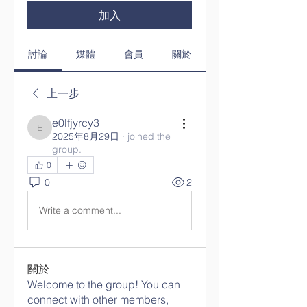
加入
討論
媒體
會員
關於
上一步
e0lfjyrcy3
e0lfjyrcy3
2025年8月29日
·
joined the
group.
0
0
2
Write a comment...
關於
Welcome to the group! You can
connect with other members,