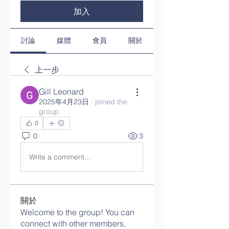
加入
討論
媒體
會員
關於
上一步
Gill Leonard
2025年4月23日
·
joined the
group.
0
0
3
Write a comment...
關於
Welcome to the group! You can
connect with other members,