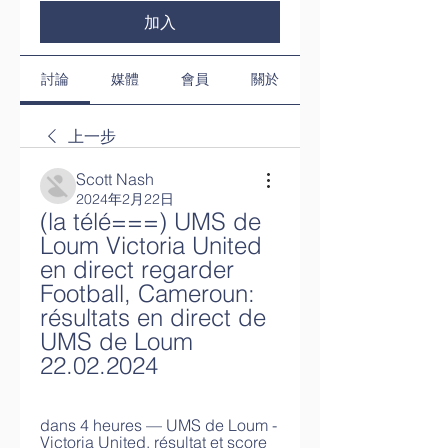
加入
討論
媒體
會員
關於
上一步
Scott Nash
2024年2月22日
(la télé===) UMS de 
Loum Victoria United 
en direct regarder 
Football, Cameroun: 
résultats en direct de 
UMS de Loum 
22.02.2024
dans 4 heures — UMS de Loum - 
Victoria United, résultat et score 