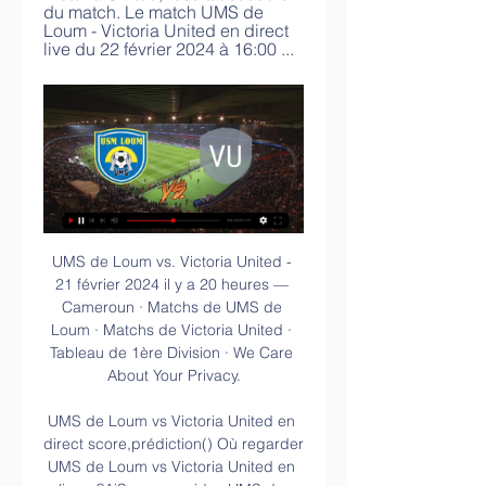
du match. Le match UMS de 
Loum - Victoria United en direct 
live du 22 février 2024 à 16:00 ...
UMS de Loum vs. Victoria United - 21 février 2024 il y a 20 heures — Cameroun · Matchs de UMS de Loum · Matchs de Victoria United · Tableau de 1ère Division · We Care About Your Privacy.

UMS de Loum vs Victoria United en direct score,prédiction() Où regarder UMS de Loum vs Victoria United en ligne ?AiScore provides UMS de Loum vs Victoria United(2024/02/22) en direct score,h2h,prédiction,rencontre ...

En plus des scores de Saint-Amand Hainaut F, vous pouvez suivre +de 5000 compétitions dans +de 30 sports autour du monde sur FlashResultats.fr. Le service de résultats de Saint-Amand Hainaut F est en temps réel, et se met à jour automatiquement.

Retrouvez toutes les informations du match entre Metz et Sochaux! Ce match aura lieu : Horaire match Metz Sochaux: (match différé). La diffusion TV de Metz - Sochaux est retransmise en intégralité sur non Ce match entre Metz et Sochaux est un match de .

Les rediff en ligne ne sont mis à disposition que quelques temps. L'équipe de France Islande - France (Qualif Euro 2020) vient d'être diffusé sur TF1, le 11/10/2019. Le replay en ligne se trouve accessible pendant encore quelques jours, enjoy !.

honorary consul jamaica Service valable uniquement en France Métropolitaine, Espagne, Belgique, Italie et Suisse. règlement intérieur cme hôpital local flammes jaunes sur un bruleur barbecue gaz Avec Colissimo Point Retrait vous disposez de plusieurs modalités de …

1984, avec une imagerie directe de ce disque circumstellaire : une grande première.En 2008, comme on s'y attendait du fait de la théorie de la formation des systèmes pla-nétaires, une exoplanète, Bêta Pictoris b, a finalement été découverte dans ce disque (un disque de débris issu d'un disque pro-toplanétaire ayant perdu son gaz) par.

UMS de Loum - Victoria United Limbe 22.02.2024 pronostics il y a 19 heures — UMS de Loum - Victoria United Limbe: 22.02.2024 ? Elite One ? Prédictions et conseils pour le match ⚽ Les meilleures prédictions et cotes ...

BESSE M., ed_2007_Sociétés néolithiques: des faits archéologiques aux fonctionnements socio-économiques. Actes du 27e colloque InterNéo, Neuchâtel, octobre 2005.

Clermont-l'Hérault (34) - Marchés de Noël. Trouvez les marchés de Noël proches de chez vous très simplement et gratuitement. Trouvez les marchés de Noël proches de chez vous très simplement et …

Statistiques et résultats VICTORIA UNITED LIMBE vs UMS Direct VICTORIA UNITED LIMBE UMS Loum. Stats et Résultat du match VICTORIA UNITED Voir tous les résultats des matchs de Football en direct. Football · Tennis.

De Giacomo Puccini à Jules Massenet, de George Gershwin à Philip Glass, retrouvez les grands compositeurs qui ont marqué l'histoire. Servie par des mises en scène toujours plus grandioses, cette saison sera riche en émotions et haute en couleur grâce aux artistes incontournables de la scène lyrique qui promettent d'offrir des.

FRANCE- ISLANDE. Lundi 25 Mars, des jeunes du SAPE ont eu la chance d’assister au Match de foot France-Islande au stade de France. Merci à l’association qui a permis aux jeunes de vivre un moment magique et inoubliable

Artisans 2.0 livre des conseils, techniques et astuces pour vendre ses créations en ligne et vivre confortablement de son business créatif. Visitez le blog..

Téléchargez toutes les rencontres de Waasland-Beveren dans votre calendrier. Les modifications sont ajustées automatiquement, donc vous aurez toujours les données les plus récentes à portée de main.

Construite il y a moins d’un siècle, la mosquée de la ville de Ngaoundéré abrite tous les grands rendez-vous spirituels de la région de l’Adamaoua. La mosquée de Ndokotti ( Douala ) Construite par la famille Fadjil (une des familles les plus riches du pays), cette mosquée fut inaugurée en 2010 par le préfet du département du Wouri.

La diffusion des gants chauffants et sous gants chauffants sont à l'origine de la maladie de Raynaud de Sophie. Atteinte du syndrome de raynaud très jeune, Sophie a cherché une solution lui permettant de conserver ces activités de plein air au quotidien comme le ski et l'équitation. Les sous gants chauffants de chez Warmthru lui sont apparus très efficace après essai. sodiffusion.fr est né.

Depuis les Dragons de Rouen se sont imposés 5-3 face à Chamonix et les Gothiques d'Amiens 5-2 face à Briançon en Ligue Magnus. Des Gothiques qui devraient se présenter avec un effectif privé de plusieurs éléments, blessés, pour cette rencontre. Dernière à domicile avant un long voyage. En tout cas, même s'il s'agit de la 5ème journée, cette rencontre sera la première de la phase.

Établissements de bien-être et spas à proximité de Clermont-l'Hérault, dans le département de l'Hérault (34) : centres de remise en forme, hammam, hôtels avec piscine et espace détente, salle de sports et fitness, cours d’aquagym, d’aquabike, thermes, thalassos.

Roumanie. Nouveauté Voyage sur mesure Découverte Roumanie. L'immersion dans une nature sauvage et presque immaculée de l'empreinte de l'homme; La rencontre avec les habitants chez qui vous logez, des pêcheurs locaux connaisseurs du delta; La chance d'observer des centaines d'espèces vivantes au sein du deuxième delta d'Europe

Dans l’intérêt de vous faire sentir « comme à la maison », l’apparthotel nancy Art’ & Facts a été construit et aménagé de la sorte, dans un environnement calme et verdoyant. Avec une ouverture en 2018, les 115 logements que propose la résidence, du studio T1 de 18m² à l’appartement T2 de 32m², sont neufs et prêts à vivre.

Lors de ma première commande le manque était plus conséquent, mais vous l'avez complété suite à ma réclamation. C'est la seconde fois que je commande et je suis malgré tout très satisfait. Je resterai client car l'entreprise Vis-express est une entreprise sérieuse et fiable. Bien cordialement.

Sámal Erik Hentze est sur Facebook. Inscrivez-vous sur Facebook pour communiquer avec Sámal Erik Hentze et d’autres personnes que vous pouvez connaître....

diplôme d'ingénieur de l'École d'ingénieurs en sciences industrielles et numérique de l'université de Reims spécialité mécanique et génie industriel en partenariat avec l'ITII Champagne-Ardenne (prévu rentrée septembre 2020) apprentissage

Victoria United - UMS de Loum 12 nov. 2023 — Prédictions pour Victoria United v UMS de Loum 12/11/2023. Cameroun Elite One. Statistiques complètes.

UMS de Loum UMS de Loum (327 abonnés) hommes - Scores en direct, effectif, résultats, rencontres, classement. Apejes de Mfou · FM. 22. Victoria United Limbe.

beb - Il n’a pas manqué beaucoup à l’équipe suisse des hommes pour signer un exploit aux Championnats européens à Batumi en Géorgie. Au terme d’une bataille héroïque, elle a dû baisser les armes lors de la 7e ronde contre l’Azerbaïdjan, numéro 4 du tournoi et supérieur de 148 points Elo par échiquier en moyenne.

MICHAUD (BUFFONI) Celine : Celine MICHAUD (BUFFONI), née en 1978 et habite CHEVILLY. Aux dernières nouvelles elle était à Ecole Alain Fournier (chevilly) à CHEVILLY entre 2012 et 2013. Elle a étudié à Collège Jean Moulin entre 1989 et 1994.

Actualité du Football par Maxifoot. Le réseau du Foot sur Internet vous fait partager sa passion du ballon rond. Suivez les transferts, les resultats ainsi que nos analyses des matchs de ligue.

Application Radio Fiji One. Installez l'application Online Radio Box sur votre smartphone et écoutez Radio Fiji One sur Internet ainsi que de nombreuses autres stations de radio où que vous soyez ! Désormais, votre station de radio préférée est dans votre poche grâce à notre application pratique.

Première rencontre de la journée dans cette coupe du monde de rugby. Il opposera dans la poule B, l’Italie à la Namibie. Mais pour suivre le match, il vous faudra vous lever très tôt puisque le coup d’envoi sera donné à 7h15 du matin ! Coupe du monde de rugby : Italie / Namibie en direct live et streaming

UMS de Loum - Victoria Utd Limbé il y a 2 jours — Prédictions pour UMS de Loum v Victoria Utd Limbé 22/02/2024. Cameroun Elite One. Statistiques complètes.

MC Alger TV. Mouloudia Club d. je capte toutes les chaines algeriennes sur nilsat 7 degré w a alger sauf ennahar tv au debut quand le lance la scan elle apparait mais au bout de 5/10 minutes c'est noir avec un message pas de service frequence (12360 V 27500 5/6) merci de me repondre mon demo est un STARSAT SR-2000 HD.

Pronostics Football : UMS de Loum - Victoria United Limbe Sur qui parier au match UMS de Loum - Victoria United Limbe en Cameroon Elite One Football ? Découvrez notre pronostic !

Demande de passeport en ligne. Le passeport est un document de circulation. Il est délivré par l'Etat français. Il est une preuve d'identité légitime en France mais aussi à l'étranger lors de vos voyages. Avec la demande par internet, le timbre fiscal passeport est inclus, qu'il s'agisse d'une première demande ou d'un renouvellement.

Les 28, 29 et 30 octobre, les entreprises Alstom, SOMOPA et leurs sous-traitants pour le compte de @Bordeaux Métropole vont procéder à des changements de rails de Tramway au niveau de la Place la Morlette. Ces travaux dureront 3 jours et nuits. La circulation sera maintenue avec des déviations qui seront prévues vers la rue Camille.

Chronologie Saison précédente Saison suivante modifier La saison 2013 - 2014 de l' En avant de Guingamp , club de football français , voit le club évoluer en Ligue 1 pour la 8 e fois de son histoire. Elle débute par la reprise de l'entraînement le 1 er juillet 2013 . Le club est engagé dans trois compétitions, et débute ses matches de.

RAPACES DE GAP / DRAGONS DE ROUEN. 3 déc. 2019. à partir de 12.80 € 3 ALP'ARENA - GAP - GAP. SPORT - HOCKEY SUR GLACE Artiste : RAPACES DE GAP HOCKEY CLUB, DRAGONS DE ROUEN. e-ticket m-ticket Choix sur plan billetcollector TM Vidéo. RÉSERVER BRULEURS DE LOUPS GRENOBLE / ROUEN. 21 févr. 2020. à partir de 13.80 € 4 PATINOIRE POLE SUD - GRENOBLE. SPORT - HOCKEY SUR GLACE …

Pronostic : Victoria United - UMS de Loum Suivez le match Victoria United - UMS de Loum en direct LI