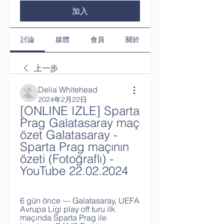
加入
討論
媒體
會員
關於
上一步
Delia Whitehead
2024年2月22日
[ONLINE IZLE] Sparta 
Prag Galatasaray maç 
özet Galatasaray - 
Sparta Prag maçının 
özeti (Fotoğraflı) - 
YouTube 22.02.2024
6 gün önce — Galatasaray, UEFA 
Avrupa Ligi play off turu ilk 
maçında Sparta Prag ile 