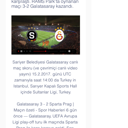
karşılaştı. RAMS Park'ta oynanan 
maçı 3-2 Galatasaray kazandı.
Sariyer Belediyesi Galatasaray canlı maç skoru (ve çevrimiçi canlı video yayını) 15.2.2017. günü UTC zamanıyla saat 14:00 da Turkey in Istanbul, Sarıyer Kapalı Sports Hall içinde Sultanlar Ligi, Turkey.

Galatasaray 3 - 2 Sparta Prag | Maçın özeti - Spor Haberleri 6 gün önce — Galatasaray, UEFA Avrupa Ligi play-off turu ilk maçında Sparta Prag ile karşı karşıya geldi. Sarı-Kırmızılılar evinde rakibini 3-2 devirerek ...

Maç detayı sayfasında TFF 2. Lig kapsamında oynanan Yeni Manisa FK – Tarsus İdman Yurdu karşılaşmasına ait tarih, saat, stat, stat kapasitesi, maç haftası, takımların son beş maçlarında aldıkları sonuçlar, canlı skor, TV yayıncısı, ilk yarı ve maç skoru, gol, golleri kimlerin hangi dakika-dakikalarda attıkları, penaltının gole çevrilip çevrilmediği, asist.

payasspor – ağrıspor maç özeti, Ağrıspor maç özeti, Temsilcimiz Ağrıspor 3. ligin ikinci yarı açılış maçında deplasmanda Payasspor ile karşılaştı. Karşılaşmada çok üstün oynayan temsilcimiz bu üstünlüğünü sahaya yansıtamadı. Maçın 90 dakikası 1-1 eşitlikle tamamlandı. Temsilcimiz Ağrıspor deplasmanda 1 puan alarak yoluna devam etmeyi bildi. Payasspor.

12 temmuz 2020 keçiörengücü fatih karagümrük maçı: keçiörengücü'nün durumu 2-0'a getirdiği mücadele. - #18049254 bir daha sikseler almam denilen şeyler 3 kefil olmak anın fotoğrafı 7 ben olsam tecavüzcümle evlenirdim zamanla alışılır

Sparta Prag 3 | News & Events 2 saat önce — Sparta Prag Galatasaray maç özet Galatasaray - Sparta Prag 3-2 Maç Özetleri | mauro icardi gol 22.02.2024 Canlı yayın 6 gün önce — Maçın 62.

Galatasaray 90+1'de attı, Prag'a avantajlı gidiyor! 6 gün önce — Galatasaray, UEFA Avrupa Ligi play off turu ilk maçında Sparta Prag ile karşılaştı. RAMS Park'ta oynanan maçı 3-2 Galatasaray kazandı.

Leipzig 3-0 Tottenham, Bein Sports maç özeti ve golleri (İZLE) Valencia 3-4 Atalanta, Bein Sports maç özeti ve golleri (İZLE) Hazır İddaa Kuponları (Banko maçlar 11 Mart 2020 Çarşamba) Fenerbahçe'de Garry Rodrigues ve Simon Falette sevinci Sergen Yalçın hedefi açıkladı: 'Şampiyonluk ihtimalimiz zor' Falcao, Beşiktaş maçlarını boş geçmiyor! 3 farklı takım Ahmet.

Ligde Anadolu Efes 85.0 sayı ortalamasıyla oynarken, Valencia Basket ise 67.0 sayı ortalamasıyla mücadele ediyor. Efes'te Shane Larkin geçtiğimiz hafta ALBA Berlin maçında 26 sayı atarak.

Fatih Karagümrük – Adanaspor maçını canlı izle 18 temmuz 2020 naklen justin tv, Fatih Karagümrük – Adanaspor maçını canlı izle 18 temmuz 2020 maç yayın linki kesintisiz Hd kalite.

San Marcos de Arica - Deportes Iquique maçını canlı ve kesintisiz izle. Maç Saati: 23:00 ANA SAYFA; CANLI TV. TRT HD izle TRT 1 izle TRT Haber izle Trt Spor izle Star Tv izle Ntv izle Ntv Spor izle Atv izle A Haber izle Fox Tv izle Tv8,5 izle Sports Tv izle Tjk Tv izle FB …

Çaykur Rizespor - MKE Ankaragücü maç yayını dışında izlemek istediğiniz başka bir karşılaşma var ise sohbet kısmında online olan yöneticilerden yardım alabilir veya ana sayfamızdan canlı maç izle listesine ulaşabilirsiniz. Bu yayın aradığınız maçın değil mi?

Jest Yayın Taraftarium24’ten Bein Sports 2 Kasımpaşa Gaziantep maçı izleyin. TFF Süper Lig’in 16. haftasında Kasımpaşa, sahasında Gaziantep’i konuk ediyor. Taraftarlar ise bu maçı canlı izlemek için şifresiz bedava yayın arayışında. Zorlu maçta kazanan kim.

Temiz Başkan ve Ekibinden Umre Tatili Dönüşü Elazığ’a Yardım! Sivasspor’da Kone Şoku! Anadolu’nun nazar boncuğu adeta gözden kayboldu. Sivas Belediyesi’nden Çölyak Hastalarına Yardım Desteği. Belediyespor Ergene’ye Hazırlanıyor. Depremin Yaraları Sarılmaya Devam Ediyor.. Antep-Sivas Maçı …

maç özetleri Galatasaray GS Videolar MKE Ankaragücü 0-3 Galatasaray Maç Özeti |,Galatasaray 2 Galatasaray'da Sparta Prag maçı öncesi Kaan Ayhan gelişmesi · Galatasaray ...

NBA'de bu sabaha karşı 9 maç oynanırken güne 6 maçla devam edilecek. Hornets'in 7 maçlık galibiyet serisini son 5 maçını kaybeden Mavericks bitirirken,

İTÜ Yaş 28 Özel ders deneyimi 4 yıl Dersin verileceği yer Öğrencinin Evi, Öğretmenin Evi Ders verdiği düzeyler Ortaokul, Lise, Üniversite, KPSS/DGS/ALES Ders vereceği cinsiyet Bay Ders saati ücreti (tl) 40 Ders vereceği il İSTANBUL Ders vereceği mevki/bölge bahçelievler, bakırköy, avcılar, beylikdüzü, büyükçekmece

・ Deplasman: AJAX, MADRID ROSAS RB, BAYER LEVERKUSEN, BENFICA, CHELSEA B, CLUB BRUGGE, DINAMO ZAGREB, FC BAYERN MÜNCHEN, INTERNAZIONALE, NAPOLI, OLYMPIAKOS PIRAEUS, OLYMPIQUE LYONNAIS, PSG, SHAKHTAR DONETSK Ayrıca şu kulüplerden Öne Çıkan Oyuncuların yer alması planlanıyor. ・ FC BAYERN MÜNCHEN ・ BAYER LEVERKUSEN

Galatasaray | Avrupa Ligi Play-Off Turu 1. Maç @ExxenSpor 11:44The uploader has not made this video available in your country. Galatasaray - Sparta Prag (3-2) | Maç Özeti | Avrupa Ligi Play-Off Turu 1.YouTube · EXXENSPOR · 6 gün önce

Hacettepe Spor - Şanlıurfaspor maçı canlı anlatımı, takım kadroları, canlı izle, canlı dinle. 18 Kasım 2017 Cumartesi 13:30 tarihinde oynanan Hacettepe Spor - Şanlıurfaspor maçı canlı anlatım, takım kadrosu, canlı izle, canlı dinle, dakika-skor. SARIYER ŞANLIURFASPOR TARSUS İDMAN YURDU YENİ ÇORUMSPOR ZONGULDAK.

Gaziantepspor - Manisaspor, Gaziantepspor - Manisaspor maçı canlı izle, Gaziantepspor - Manisaspor 9 nisan 2010 cuma maçı canlı izle, Gaziantepspor - Manisaspor maçı bedava izle, Gaziantepspor - Manisaspor maçı lig tv de izle, Gaziantepspor - Manisaspor maçı justin tv de izle, Gaziantepspor - Manisaspor maçı online izle, Gaziantepspor - Manisaspor maçını izle, Gaziantepspor.

Süper Lig'in 19. haftasında Galatasaray deplasmanda Göztepe'yi Sinan Gümüş'ün golüyle 1-0 yenerek zorlu deplasmandan galibiyetle ayrıldı. İki topu direkten dönen Göztepe'de Borges de durum 0-0 iken penaltı atışından yararlanamadı.

Galatasaray 3-2 Sparta Prag Maç Özeti İzle (VİDEO) 6 gün önce — Galatasaray, UEFA Avrupa Ligi son 16 play-off turu ilk maçında sahasında Sparta Prag ile 3-2 mağlup etti. Sarı-kırmızılıların gollerini dakika ...

Yeni Malatyaspor vs İstanbul Başakşehir live streaming: Match preview. There are four matches in the Turkish Super Lig on Sunday. This clash is one of four taking place at the same time, on.

Sparta Prague "Galatasaray'ın taraftarı benim için problem değil" · Sparta Prag ...

Forum Gerçek > Spor Dünyası > Futbol | Diğer Futbol Kulüpleri > Galatasaray Galatasaray 0 - 1 Beşiktaş Spor Toto Süper Lig Derbi Maçı Kullanıcı Adınız

Galatasaray 3-2 Sparta Prag MAÇ SONUCU-ÖZET Aslan 6 gün önce — Galatasaray 3-2 Sparta Prag (MAÇ SONUCU-ÖZET) Aslan avantajı kaptı! · Galatasaray UEFA Avrupa Ligi'nde Sparta Prag karşısında!

Beşiktaş ile Galatasaray İnönü Stadı'nda karşı karşıya geldi. Dolmabahçe'deki maç, Mete Kalkavan'ın düdüğü ile başladı. 1’inci dakikada hızlı gelişen Beşiktaş atağında Lens’in pasıyla sağ çaprazdan ceza sahasına giren Umut Nayir’in şutunda top kaleci Muslera’da kaldı.

Göztepe Kavşağı D100,Göztepe Kavşağı D100 canli izle,Göztepe Kavşağı D100 mobese izle,Göztepe Kavşağı D100 kamera izle,Göztepe Kavşağı D100 webcam,Göztepe Kavşağı D100 live webcam,Göztepe Kavşağı D100 live camera,Göztepe Kavşağı D100 canl

Hafta karşılaşmalarının maç programı şu şekilde; 28.12.2019, Cumartesi. 13.00 Gaziantep Basketbol-Bahçeşehir Koleji Karataş Şahinbey SS. 15.15 Sigortam.net İTÜ-Galatasaray Doğa Sigorta Ayhan Şahenk SS. 17.30 Beşiktaş Sompo Sigorta-Türk Telekom Akatlar Spor ve Kültür SS. 20.00 TEKSÜT Bandırma BK-Tofaş TEKSÜT Kara Ali.

Karşılaşmada Portekiz ekibine galibiyeti getiren golleri 3'üncü dakikada Coates, 44'üncü dakikada Sporar ve 51'inci dakikada Vietto atarken, İstanbul Başakşehir'in tek golünü ise 77'nci dakikada penaltıdan Edin Visca kaydetti. Turun rövanş maçı 27 Şubat Perşembe günü saat 20.55'te oynanacak.

NTV ile eş zamanlı yayın yapan kanalda yayınlanan programlar yüksek çözünürlüklü HD kalitesinde izleyenlere aktarılmaktadır. NTV kanalının canlı yayınına ulaşmak için iPad, iPhone, Apple TV, Android akıllı telefon, Android tablet ve Smart TV tarayıcılarından canlitv.com'u ziyaret edebilirsiniz.

Shakhtar Donetsk - Benfica Frankfurt - Salzburg Ludogorets - Internazionale Club Brugge - Man. United CFR Cluj - Sevilla FC København - Celtic Getafe - Ajax Sporting CP - İstanbul Başakşehir Rangers - Braga Roma - Gent Wolfsburg - Malmö AZ Alkmaar - LASK Linz Olympiacos - Arsenal APOEL - Basel Leverkusen - Porto Wolves - Espanyol

Adana Demirspor, Fatih Karagümrük ile sözleşmesini fesheden Erkan Zengin ile 1.5 yıllık anlaşmaya vardı… Geçtiğimiz sezon İsveç ekibi Hammarby’den ayrılan ve Fatih Karagümrük’e imza atan bir süredir hem oyuncu hem teknik direktör olarak görev yaptığı takımdan sözleşmesini feshederek ayrılmıştı. Adana …

Fatih Karagümrük ve Adana Demirspor arasındaki maç hakkında bizimle fikir sahibi olacağınız yer tamda justin tv. Fatih Karagümrük – Adana Demirspor maçını canlı izle 07 mart 2020 justin tv canlı maç izle: 7 Mart 2020 Saat : 1:49 Genel. 0 Yorum. admin. Sohbet – Yardımlaşma.

Galatasaray 3-2 Sparta Prag | Maç Özeti | Önemli Kareler YouTube YouTube 1:06 YouTube Galatasaray Haberleri 6 gün önce 6 gün önce

Anadolu Efes - Gaziantep Basketbol 09 Mart 2020 Pazartesi 20:00. Sinan Erdem Spor Salonu , İstanbul , Türkiye Anadolu Efes - Valencia Basket 12 Mart 2020 Perşembe 20:30.

Polonia Bytom - LKS Goczalkowice-Zdroj maçını üyesiyseniz canlı olarak izleyebilirsiniz. U-TV, 140,000'den fazla canlı spor müsabakasını canlı olarak yayınlayan ve canlı bahis imkanı sunan alanında önde gelen çevrimiçi bahis şirketidir.

13.00 Gaziantep Basketbol – Arel Üniversitesi Büyükçekmece Basketbol. 15.15 TOFAŞ – Beşiktaş Sompo Sigorta. 17.30 Türk Telekom – Bandırma BK. 24 Kasım Pazar. 13.00 Afyon Belediyespor – Pınar Karşıyaka. 15.15 Galatasaray – OGM Ormanspor. 17.30 İTÜ Basket – Bursaspor. 20.00 Fenerbahçe Beko – Darüşşafaka. 25 Kasım.

Türkiye Basketbol Süper Ligi biletlerini vakit kaybetmeden StubHub güvencesiyle satın al ve Türk basketbolunun en iyilerini yakından izleme şansını yakala.

Galatasaray - Sparta Prag (3-2) | Maç Özeti | Avrupa Ligi Galatasaray - Sparta Prag arasındaki Avrupa Ligi play-off turu 