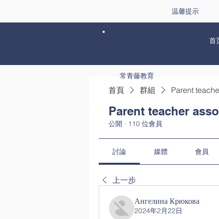
温馨提示
首
常青藤教育
首頁
群組
Parent teache
Parent teacher asso
公開
·
110 位會員
討論
媒體
會員
上一步
Ангелина Крюкова
2024年2月22日