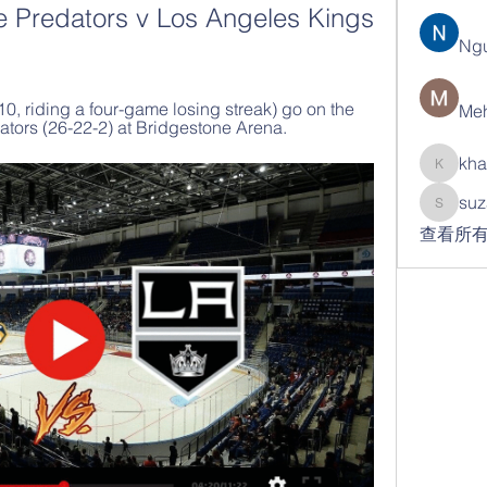
le Predators v Los Angeles Kings 
Ng
, riding a four-game losing streak) go on the 
Meh
ators (26-22-2) at Bridgestone Arena.
kha
khatran
suz
suzann
查看所有