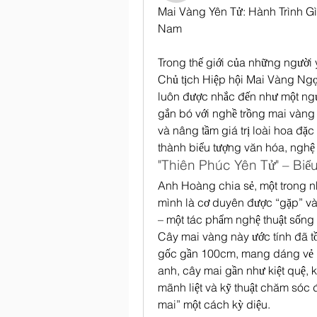
Mai Vàng Yên Tử: Hành Trình Gì
Nam
Trong thế giới của những người
Chủ tịch Hiệp hội Mai Vàng Ngọa
luôn được nhắc đến như một ngư
gắn bó với nghề trồng mai vàng
và nâng tầm giá trị loài hoa đặc
thành biểu tượng văn hóa, nghệ 
"Thiên Phúc Yên Tử" – Bi
Anh Hoàng chia sẻ, một trong nh
mình là cơ duyên được “gặp” và
– một tác phẩm nghệ thuật sống
Cây mai vàng này ước tính đã tồ
gốc gần 100cm, mang dáng vẻ nh
anh, cây mai gần như kiệt quệ, 
mãnh liệt và kỹ thuật chăm sóc 
mai” một cách kỳ diệu.