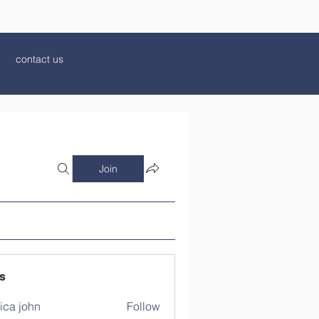
contact us
Join
s
ica john
Follow