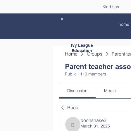
Kind tips
home
Ivy League
Education
Home
Groups
Parent te
Parent teacher asso
Public
·
110 members
Discussion
Media
Back
boonsnake3
March 31, 2025
boonsnake3