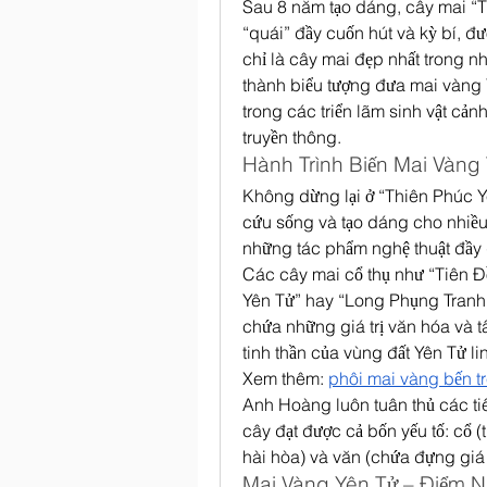
Sau 8 năm tạo dáng, cây mai “T
“quái” đầy cuốn hút và kỳ bí, đư
chỉ là cây mai đẹp nhất trong n
thành biểu tượng đưa mai vàng Yê
trong các triển lãm sinh vật cảnh
truyền thông.
Hành Trình Biến Mai Vàng
Không dừng lại ở “Thiên Phúc 
cứu sống và tạo dáng cho nhiều
những tác phẩm nghệ thuật đầy g
Các cây mai cổ thụ như “Tiên Đ
Yên Tử” hay “Long Phụng Tranh
chứa những giá trị văn hóa và tâm
tinh thần của vùng đất Yên Tử li
Xem thêm: 
phôi mai vàng bến t
Anh Hoàng luôn tuân thủ các tiêu
cây đạt được cả bốn yếu tố: cổ (
hài hòa) và văn (chứa đựng giá t
Mai Vàng Yên Tử – Điểm N