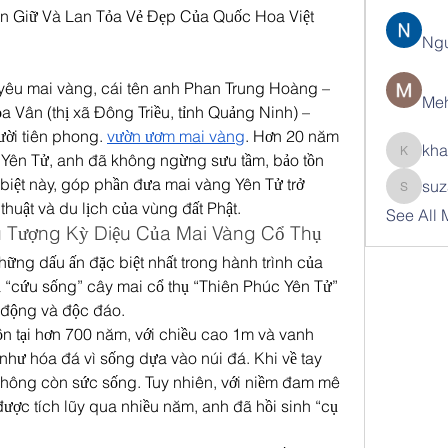
n Giữ Và Lan Tỏa Vẻ Đẹp Của Quốc Hoa Việt 
Ng
 yêu mai vàng, cái tên anh Phan Trung Hoàng – 
Meh
 Vân (thị xã Đông Triều, tỉnh Quảng Ninh) – 
ời tiên phong. 
vườn ươm mai vàng
. Hơn 20 năm 
kha
 Yên Tử, anh đã không ngừng sưu tầm, bảo tồn 
khatran
 biệt này, góp phần đưa mai vàng Yên Tử trở 
suz
suzann
thuật và du lịch của vùng đất Phật.
See All
ểu Tượng Kỳ Diệu Của Mai Vàng Cổ Thụ
ững dấu ấn đặc biệt nhất trong hành trình của 
 “cứu sống” cây mai cổ thụ “Thiên Phúc Yên Tử” 
 động và độc đáo.
n tại hơn 700 năm, với chiều cao 1m và vanh 
ư hóa đá vì sống dựa vào núi đá. Khi về tay 
không còn sức sống. Tuy nhiên, với niềm đam mê 
được tích lũy qua nhiều năm, anh đã hồi sinh “cụ 