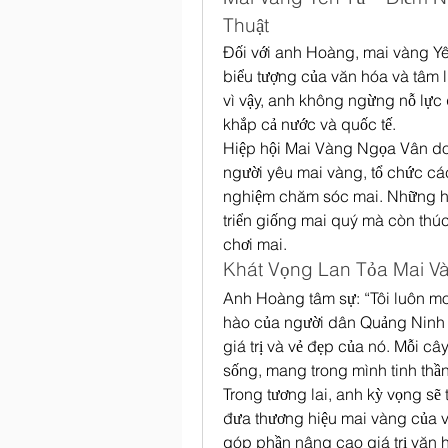
Thuật
Đối với anh Hoàng, mai vàng Yê
biểu tượng của văn hóa và tâm li
vì vậy, anh không ngừng nỗ lực q
khắp cả nước và quốc tế.
Hiệp hội Mai Vàng Ngọa Vân do
người yêu mai vàng, tổ chức các 
nghiệm chăm sóc mai. Những ho
triển giống mai quý mà còn thúc
chơi mai.
Khát Vọng Lan Tỏa Mai V
Anh Hoàng tâm sự: “Tôi luôn mo
hào của người dân Quảng Ninh m
giá trị và vẻ đẹp của nó. Mỗi câ
sống, mang trong mình tinh thần
Trong tương lai, anh kỳ vọng sẽ 
đưa thương hiệu mai vàng của vù
góp phần nâng cao giá trị văn h