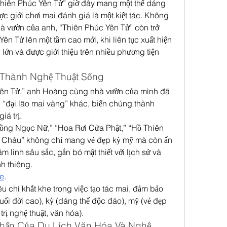
hiên Phúc Yên Tử” giờ đây mang một thế dáng 
ợc giới chơi mai đánh giá là một kiệt tác. Không 
hà vườn của anh, “Thiên Phúc Yên Tử” còn trở 
n Tử lên một tầm cao mới, khi liên tục xuất hiện 
 lớn và được giới thiệu trên nhiều phương tiện 
 Thành Nghệ Thuật Sống
Yên Tử,” anh Hoàng cùng nhà vườn của mình đã 
 “đại lão mai vàng” khác, biến chúng thành 
iá trị.
ồng Ngọc Nữ,” “Hoa Rơi Cửa Phật,” “Hồ Thiên 
 Châu” không chỉ mang vẻ đẹp kỳ mỹ mà còn ẩn 
 linh sâu sắc, gắn bó mật thiết với lịch sử và 
nh thiêng.
re
.
 chí khắt khe trong việc tạo tác mai, đảm bảo 
tuổi đời cao), kỳ (dáng thế độc đáo), mỹ (vẻ đẹp 
rị nghệ thuật, văn hóa).
hấn Của Du Lịch Văn Hóa Và Nghệ 