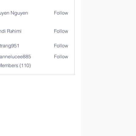
uyen Nguyen
Follow
di Rəhimi
Follow
trang951
Follow
g951
annelucee885
Follow
elucee885
 Members (110)