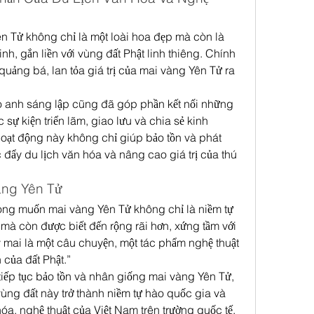
n Tử không chỉ là một loài hoa đẹp mà còn là 
nh, gắn liền với vùng đất Phật linh thiêng. Chính 
uảng bá, lan tỏa giá trị của mai vàng Yên Tử ra 
 anh sáng lập cũng đã góp phần kết nối những 
sự kiện triển lãm, giao lưu và chia sẻ kinh 
ạt động này không chỉ giúp bảo tồn và phát 
 đẩy du lịch văn hóa và nâng cao giá trị của thú 
àng Yên Tử
ng muốn mai vàng Yên Tử không chỉ là niềm tự 
à còn được biết đến rộng rãi hơn, xứng tầm với 
y mai là một câu chuyện, một tác phẩm nghệ thuật 
 của đất Phật.”
tiếp tục bảo tồn và nhân giống mai vàng Yên Tử, 
ng đất này trở thành niềm tự hào quốc gia và 
óa, nghệ thuật của Việt Nam trên trường quốc tế.