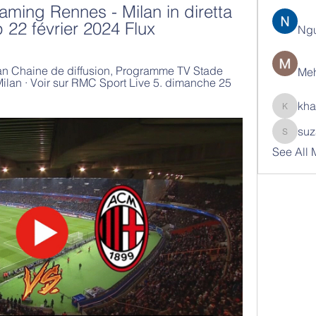
ming Rennes - Milan in diretta 
 22 février 2024 Flux
Ng
an Chaine de diffusion, Programme TV Stade 
Meh
an · Voir sur RMC Sport Live 5. dimanche 25 
kha
khatran
suz
suzann
See All