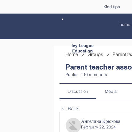
Kind tips
home
Ivy League
Education
Home
Groups
Parent te
Parent teacher asso
Public
·
110 members
Discussion
Media
Back
Ангелина Крюкова
February 22, 2024