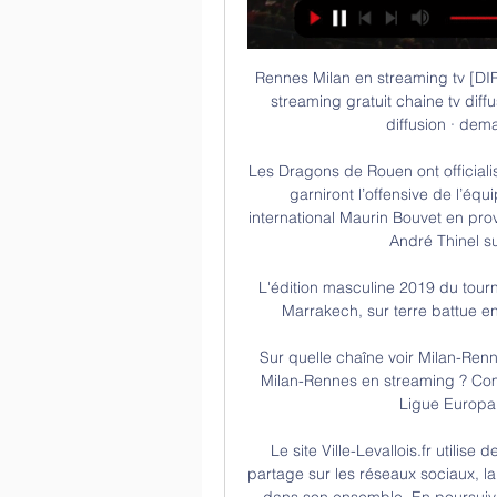
Rennes Milan en streaming tv [DIRECT@VOIR!]Rennes il y a 2 heures — Rennes Milan streaming gratuit chaine tv diffusion 222 Rennes Milan streaming gratuit chaine tv diffusion · demain 18:45 direct · RMC Sport live ...

Les Dragons de Rouen ont officialisé deux nouveaux éléments ces dernières heures qui garniront l’offensive de l’équipe pour la saison 2019/2020 : l’arrivée du jeune international Maurin Bouvet en provenance de Gap et la confirmation de retrouver Marc-André Thinel sur la glace pour une ultime saison.

L'édition masculine 2019 du tournoi de tennis du Maroc se déroule du 8 au 14 avril à Marrakech, sur terre battue en extérieur. Elle appartient à la catégorie ATP 250.

Sur quelle chaîne voir Milan-Rennes en streaming ? il y a 6 jours — Comment voir AC Milan-Rennes en streaming ? Comme pour l'OM plus tôt ce jeudi, le barrage aller de Ligue Europa du Stade Rennais contre l'AC ...

Le site Ville-Levallois.fr utilise des cookies pour le fonctionnement des boutons de partage sur les réseaux sociaux, la mesure d'audience des contenus de son site internet dans son ensemble. En poursuivant votre navigation sur ce site, vous acceptez leur utilisation.

Le 6 juin prochain aura lieu à Laval le premier tour des Championnats canadiens ! Venez encourager l'équipe québécoise au stade Desjardins ⚽

AC Milan - Sur quelle chaîne ou streaming et à quelle heure il y a 8 jours — Rennes se déplace à San Siro pour y affronter l'AC Milan, ce jeudi à 21h, en 16e de finale de Ligue Europa.

Ouibus vous emmène de Strasbourg à Caen au meilleur prix. Siège et bagages compris → WiFi gratuit → Prises électriques. Réservation en ligne gratuite.

Deux Rouches reprennent l’entraînement avec le groupe. Michel Preud’homme pourra-t-il les intégrer dans sa sélection pour la réception de Waasland-Beveren mercredi soir?

Stade Rennes-AC Milan diretta streaming Milan-Rennes 3-0 il y a 2 heures — Stade Rennes-AC Milan diretta streaming Milan-Rennes 3-0: gol e highlights del playoff di - YouTube 22 febbraio 2024 In diretta HD 7 giorni ...

Ouibus couvre plus de 120 destinations en France et en Europe aux Royaume-Uni, en Espagne, en Belgique, aux Pays-Bas, en Suisse et en Italie. En plus de ses lignes de bus permanentes, Ouibus propose des lignes saisonnières: vers les stations de ski en hiver et vers les destinations ensoleillées et les festivals en été. La compagnie lance.

La Coupe de Belgique de football se poursuit en ce week-end du 15 août avec le 3e tour. L’étau se resserre pour les formations issues des divisions amateurs, qui se rapprochent des seizièmes de finale, prévues en septembre face aux formations de la Division 1A.

Pronostic Assyriska BK Aengelholms FF du 07/09/2019 en Division 2 - Vaestra Goetaland – Découvrez les pronostics, les statistiques et les meilleures cotes pour le match de Football Assyriska BK - Aengelholms FF réalisés par les experts sportifs de RueDesJoueurs.

Côte d’Ivoire : les résultats du concours direct des instituteurs adjoints au Cafop disponible (DECO) "La requête introduite par l'opposition auprès de la Cour africaine des drouts de l'homme sur la CEI est jugée recevable" (Bédié) Capacité de mobilisation de militants: "Le …

FC Sochaux-Montbéliard Sochaux. 3 : 1 . Grenoble Foot 38 Grenoble. Faits de jeu. Jean Ruiz Mohamed Sissoko Mohamed Sissoko Jean Ruiz . 89' 89' Mohamed Sissoko Jean Ruiz.

Le démarrage de la saison 2011/2012 est prévu pour le 16 décembre prochain. Pour cette saison, la Ligue Sénégalaise de Football Professionnel (LSFP) a décidé de reprendre la formule à deux poules. ‘’En faisant le bilan de la saison écoulée et en nous projetant sur celle à venir, nous avons voulu être réalistes en…

Revivez les meilleurs moments de Nîmes Olympique - RC Strasbourg Alsace (2 - 2) en vidéo.Ligue 1 Conforama - Saison 2018/2019 - 29ème journéeStade des Costières - samedi 16 mars 2019Buteurs : Lebo …

Regional Leagues Ligue Régionale du Centre Round 1 [May 19] Sport Etudes Mfou 