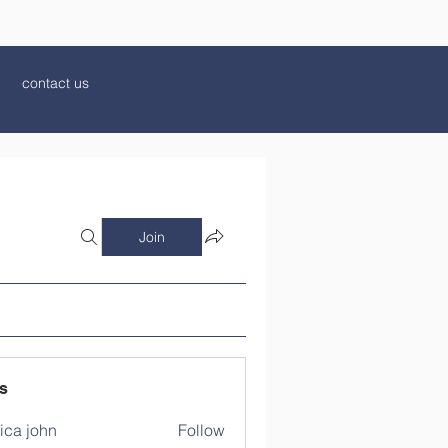
contact us
Join
s
ica john
Follow