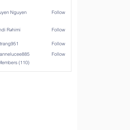
uyen Nguyen
Follow
di Rəhimi
Follow
trang951
Follow
g951
annelucee885
Follow
elucee885
 Members (110)