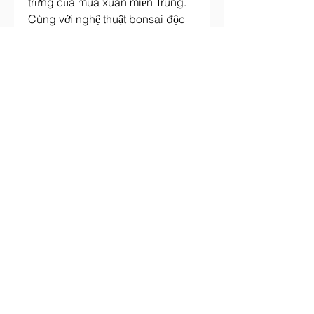
trưng của mùa xuân miền Trung. 
Cùng với nghệ thuật bonsai độc 
đáo, loài hoa này đã khẳng định 
vị thế và giá trị trong đời sống của 
người dân Huế, không chỉ trong 
những ngày Tết mà còn trong tâm 
thức của mọi người. Sắc vàng của 
hoàng mai xứ Huế sẽ tiếp tục nở 
rộ, mang lại sự may mắn, thịnh 
vượng cho mỗi gia đình trong 
những mùa xuân đến. Các bạn có 
thể tham khảo thêm về 
Top 5 nhà 
vườn cung cấp mai vàng sỉ giá tốt 
nhất tết 2025
.
0
0
Write a comment...