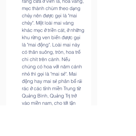
răng cưa ở viền lá, hoa vàng, 
mọc thành chùm theo dạng 
chủy nên được gọi là "mai 
chủy". Một loài mai vàng 
khác mọc ở triền cát, ở những 
khu rừng ven biển được gọi 
là "mai động". Loài mai này 
có thân suông, tròn, hoa trổ 
chi chít trên cành. Nếu 
chúng có hoa với năm cánh 
nhỏ thì gọi là "mai sẻ". Mai 
động hay mai sẻ phân bố rải 
rác ở các tỉnh miền Trung từ 
Quảng Bình, Quảng Trị trở 
vào miền nam, cho tới tận 
Đồng Nai và Tây Ninh.... Xét 
về góc độ sai hoa, ngoài mai 
sẻ còn phải nhắc đến "mai 
chùm gởi". Loài này có thân 