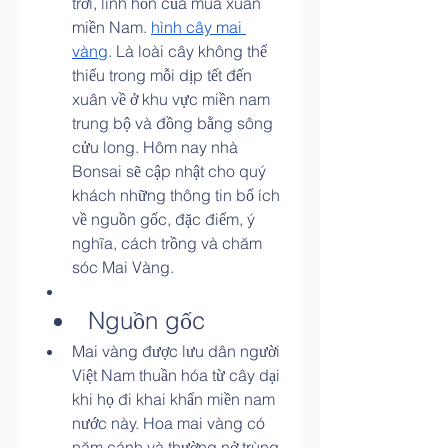
trời, linh hồn của mùa xuân 
miền Nam. 
hình cây mai 
vàng
. Là loài cây không thể 
thiếu trong mỗi dịp tết đến 
xuân về ở khu vực miền nam 
trung bộ và đồng bằng sông 
cửu long. Hôm nay nhà 
Bonsai sẽ cập nhật cho quý 
khách những thông tin bổ ích 
về nguồn gốc, đặc điểm, ý 
nghĩa, cách trồng và chăm 
sóc Mai Vàng.
Nguồn gốc
Mai vàng được lưu dân người 
Việt Nam thuần hóa từ cây dại 
khi họ đi khai khẩn miền nam 
nước này. Hoa mai vàng có 
năm cánh và thường nở trùng 