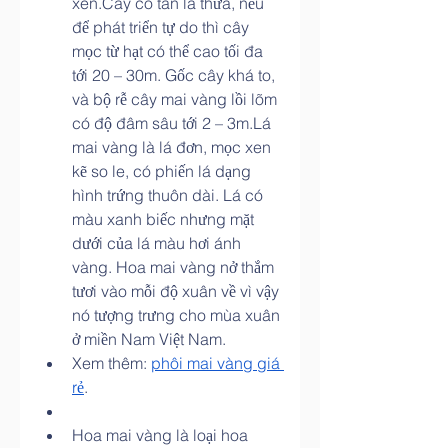
xen.Cây có tán lá thưa, nếu 
để phát triển tự do thì cây 
mọc từ hạt có thể cao tối đa 
tới 20 – 30m. Gốc cây khá to, 
và bộ rễ cây mai vàng lồi lõm 
có độ đâm sâu tới 2 – 3m.Lá 
mai vàng là lá đơn, mọc xen 
kẽ so le, có phiến lá dạng 
hình trứng thuôn dài. Lá có 
màu xanh biếc nhưng mặt 
dưới của lá màu hơi ánh 
vàng. Hoa mai vàng nở thắm 
tươi vào mỗi độ xuân về vì vậy 
nó tượng trưng cho mùa xuân 
ở miền Nam Việt Nam.
Xem thêm: 
phôi mai vàng giá 
rẻ
.
Hoa mai vàng là loại hoa 