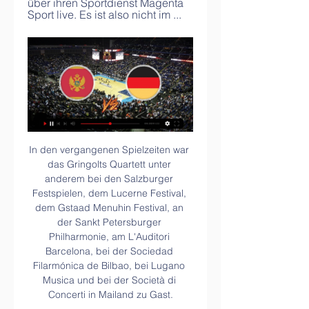
über ihren Sportdienst Magenta 
Sport live. Es ist also nicht im ...
In den vergangenen Spielzeiten war das Gringolts Quartett unter anderem bei den Salzburger Festspielen, dem Lucerne Festival, dem Gstaad Menuhin Festival, an der Sankt Petersburger Philharmonie, am L'Auditori Barcelona, bei der Sociedad Filarmónica de Bilbao, bei Lugano Musica und bei der Società di Concerti in Mailand zu Gast.

Deportivo Pereira konnte auch die Ligaphase der Hinserie der Spielzeit 2017 dominieren, schied aber im Anschluss bereits im Viertelfinale aus. Auch in der Rückserie war Pereira in der Ligaphase stark und schloss diese auf dem zweiten Platz ab. Wie schon in der Hinserie, schied der Verein aber im anschließenden Viertelfinale aus.

Live Sport Stream HD | Die ganze Welt des Sports erleben Das erste Spiel für die DBB-Herren seit dem sensationellen Weltmeistertitel! Dieses Programm erwartet dich. Deutschland Montenegro. Deutschland. Montenegro.

Sportschau Handball-EM 2024 - Videos der Sendung Die Handball-EM 2024 bei der Sportschau: Livestreams, Spielzusammenfassungen, Highlights und kuriose Szenen aus dem Handball-Turnier in Deutschland.

Handball-EM Frauen 2022: Deutschland verliert gegen 07.11.2022 — Handball-EM Frauen 2022: Deutschland verliert gegen Montenegro - Vorzeitiger Hauptrunden-Einzug verpasst Deutsche Streaming Allianz · Footbao ...

Nach 8 Auswärtsspielen zum Saisonauftakt empfangen die Bündner am Freitag bei der Heim-Premiere den EHC Biel. Mit Video 1. Saisonsieg für die Devils Hughes siegt im Duell der Supertalente auch ohne Hischier. Aktuelle Programme und Live-Streams. Schweizer Radio und Fernsehen, zur Startseite. Suche. Suche, zeigt beim Tippen Resultate an Suchen.

RB Leipzig - Schalke 04 3:1. RB Leipzig hat dank eines Heimsieges über Konkurrent Schalke 04 den zweiten Tabellenplatz der Fußball-Bundesliga erobert.

Die Spieler der Straubing Tigers jubeln. (Foto: imago) Die Straubing Tigers schossen die Nürnberg Ice Tigers in der Deutschen Eishockey-Liga (DEL) noch tiefer in die Krise. Nürnberg unterlag 2:3.

Augsburger Panther - ERC Ingolstadt 2:3 n.P. Bilder Augsburger Panther - ERC Ingolstadt 2:3 n.P. idowa, 20.08.2017 - 21:43 Uhr. Durch einen Sieg im Penaltyschießen gegen Augsburg hat sich der ERC.

Deutschland-Spanien Das sind die Teams der 1. Mit Norwegen auf dem dritten Platz hat sich im Moment ein skandinavisches Trio an der Spitze gebildet. Michael Kappeler dpa Tabelle mit dem deutschen Team in der 1. Gewinnt Deutschland gegen Kroatien, ist das Halbfinale erreicht. So sah die Tabelle mit dem deutschen Team aus: Frankreich 5 4 1 0 9 2.

Im Rahmen dieses Wett Tipps richtet sich unser Blick diesmal in die Bundesliga. Um genau zu sein zum 30. Spieltag. An diesem stehen sich Hertha BSC und Wol

So funktioniert die Berechnung der Ergänzungsleistungen. Beantworten Sie einfach die Fragen zu Ihrer Wohnsituation und Ihrem Zivilstand. Danach folgen Fragen zu Einnahmen, Ausgaben sowie ggf. abgetretenem Vermögen.

Als Leader- und Pionierin der Reinigungsbranche, vermittelt die Putzfrauenagentur Putzfrauen, für die Reinigung von Haushaltungen, inkl. Ferienvertretung

Aktuelle News der Fußball-Bundesliga ⚽ Ergebnisse, Tabelle, Spielplan, Live-Ticker, Transfers BVB HSV FC Bayern München FC Schalke 04 u.v.m.

Chemnitzer FC, MSV Duisburg3. Liga, Saison 2019/20, 11. Spieltag, Sonntag, 6. Oktober 2019, Spielbericht, Spielvorschau, Torschützen, Aufstellungen, Karten, Spieler.

Effiziente Berner treffen in Rapperswil dreimal In der heutigen Runde der National League trifft der SC Bern auswärts auf die Rapperswil-Jona Lakers.

So seht ihr das Match der Handball-EM im TV und Live 16.01.2024 — Serbien gegen Montenegro: So seht ihr das Match der Handball-EM im TV und Live-Stream · Am dritten Spieltag der Handball-EM 2024 begegnen sich ...

KAA Gent - Sporting Lokeren 3:0 Nach der kurzen Pause im Hotel ging es rund 1,5 Stunden vor Anpfiff einige Kilometer in Richtung Stadion, der hochmodernen Arena des belgischen Erstligisten KAA Gent.

Beschreibung "«Bellerive 17» - Leben Sie an bevorzugter Lage im Zürcher Seefeld" Die attraktiven Wohnungen an der Bellerivestrasse 17 liegen an bevorzugter Lage in der Stadt Zürich: in kurzer Gehdistanz zum See, zum Bellevue und zum Bahnhof Stadelhofen.

In der Saison 2018/19 erreichte der SV Horn in der neuen 2. Liga den 15. Platz und schaffte, obwohl es sportlich nicht gereicht hätte, aufgrund anderer Begebenheiten (Abstieg von Wacker Innsbruck aus der Bundesliga => Abstieg von Wacker Innsbruck II aus der 2. Liga, Entzug der Zulassung des SC Wr.

Sevilla FC. Eintracht Frankfurt Frankfurt weiter, Leverkusen raus: Petersburg - FC Villarreal. Dynamo Kiew. Arsenal FC. viertelfinale europa league - Bayer Leverkusen. Frankfurt GER. Erst einmal muss das Achtelfinale jedoch gespielt werden. März aber alles möglich - gar ein Londoner Stadtduell zwischen Arsenal und Chelsea.

Hier können Sie alle TV Übertragungen und Internet-Streams für Valencia – FC Krasnodar finden. Valencia – FC Krasnodar heute im TV und auf Livestream.

Der SC DHfK Leipzig hat die 17. Niederlage in der Handball-Bundesliga hinnehmen müssen. Die Sachsen verloren am Sonntag gegen die MT Melsungen mit 26:29 (12:18). Vor 5027 Zuschauern war Philipp Weber (6) bester Leipziger Werfer, bei den Gästen traf Lasse.. • Sport • News Deutschland: 24.03.2019

Schauen Sie sich mal die Infografik für das Spiel FC Dornbirn vs Wacker Innsbruck II an - Sporticos.com ist ein Webservice, der Spieltagsprognosen in einer attraktiven Form von Infografiken präsentiert

Basketball-EM: Deutschland macht es gegen Montenegro 1:00... der Vorsprung kurzzeitig auf drei Zähler. Am Ende gewinnt das deutsche Team mit 85:79. Die Highlights des Achtelfinals im Video.Eurosport · 11.09.2022

Serbien vs. Montenegro: TV, LIVE-STREAM - alles zur 17.10.2023 — Das Spiel Serbien vs. Montenegro gibt es in Deutschland, Österreich und der Schweiz live und exklusiv auf DAZN! Der Streamingdienst zeigt fast ...

„Pleite gegen Mainz – Wolfsburg auf Relegationsrang gerutscht“ – so lauteten Ende September die erschütternden Schlagzeilen für die Niedersachsen nach der 0:2-Heimniederlage. Siebzehn Spieltage später ist zwar bei den Wölfen auch noch nicht alles Gold was glänzt, doch zumindest der Relegationsplatz liegt mit Sicherheitsabstand weit.

Handball-Nationalspielerin Clara Woltering hat die erste Runde im DHB-Pokal der Männer 2016/17 ausgelost. Die 64 Mannschaften spielen wie schon in der vergangenen Saison in 16 Turnieren (Final-4.

Der Stadtführer für Rodenbach Kr. Kaiserslautern mit aktuellen Informationen und Auskunft zu Jobs, zum Leben, Arbeiten, Ausgehen, Einkaufen und Urlauben in Rodenbach Kr. Kaiserslautern.

Im September 1889 zog Kaiserin Elisabeth ein zweites Mal in Schloss Trauttmansdorff ein. Acht Monate zuvor hatte sich Kronprinz Rudolf in Mayerling das Leben genommen. Die »schwarze Frau«, wie man Sissi jetzt nannte, lebte nun sehr zurückgezogen und …

Wer überträgt die Handball-EM heute im TV und Stream? 16.01.2024 — Welcher Sender zeigt das Spiel Serbien gegen Montenegro bei der Handball-Europameisterschaft 2024 im TV? Gibt es eine kostenlose Übertragung ...

Frust und Enttäuschung bei den Recken! Das Pokal-Final Four am 8./9. April 2017 muss sich die TSV Hannover-Burgdorf im Fernsehen anschauen. Beim SC DHfK Leipzig scheiterte das Team von Trainer.

Man muss kein Agronom sein, um zu erkennen, dass die ausschweifende Landschaft oberhalb von Lausanne ein idealer Platz für die Landwirtschaft ist. Doch vor 50 Jahren hielt auch hier die moderne, industrielle Schweiz Einzug. Zu den Pionieren zählte die …

Rasta Vechta hatte in der Saison 2013/2014 einen Etat von etwa 1,6 Millionen Euro, der größtenteils vom Hauptsponsor Miavit, einem Tierfutterhersteller, stammt. Damit liegt Rasta Vechta im unteren Mittelfeld der Liga. In der Aufstiegssaison 2015/2016 betrug der Etat 2,3 Millionen Euro.

Nürnberg.An diesem Mittwochabend (19.30 Uhr) starten die Thomas Sabo Ice Tigers in die Meisterschafts-Playoffs. Dabei geht es für den Tabellenzehnten nach der Hauptrunde zu den Fischtown.

Dank eines Kraftaktes in der zweiten Halbzeit haben die Handballer vom SC Magedeburg Rekordmeister THW Kiel bezwungen. Sehen Sie hier noch einmal die dramatische Schlussphase aus der Getec-Arena.

Daraufhin wurde er zur Saison 2011/12 wieder Trainer beim inzwischen nur noch viertklassigen SC Kalsdorf. In seiner ersten Saison bei Kalsdorf konnte er den Verein jedoch zum Meistertitel in der Landesliga Steiermark führen und somit wie bereits 2004 mit dem Verein in die Regionalliga aufsteigen.

Basketball-EM: Deutschland gegen Montenegro live im TV 09.09.2022 — Live im TV und Online-Stream: So seht ihr die Achtelfinal-Partie zwischen Deutschland und Montenegro bei der Basketball-EM.

Die Frankfurter Stürmer haben diesmal Ladehemmungen. Gegen Inter bleibt der Torjubel im Frankfurter Stadion aus. Daran, dass die Eintracht trotzdem noch ganz ordentliche Chancen auf das Viertelfinale hat, hat auch Keeper Kevin Trapp einen großen Anteil. Jetzt teilen: Frankfurt/Main (dpa) – Keine Tore, trotzdem viel Applaus: Eintracht.

[Champions League] FC Liverpool vs Bayern München am 19.02.2019. Analyse, voraussichtliche Aufstellung & Wie Sie das Spiel live im TV und Livestream sehen können.

Nach dem HC Erlangen kommt nun Wilhelmshaven. Publiziert 8. Februar 2019 | Von Birgit Hiemer. Das nächste Heimspiel steigt am 16. Februar, 17 Uhr in der Erzgebirgshalle Lößnitz gegen den Wilhelmshavener HV. Ihr könnt mit freikarten dabei sein. Weiterlesen → Verschlagwortet mit Aue, EHV, Erlangen. Der Verbleib in 2. Liga ist kein Selbstläufer. Publiziert 6. Februar 2019 | Von Birgit.

07.11.2022 · Deutschland gegen Montenegro Europameisterschaft - Saison 2022/2023 - 07.11.2022 - Deutschland gegen Montenegro. Live als Internet-Stream auf Sportdeutschland.tv. Statistik. Frauen ...

Deutschland gegen Montenegro im Live-Stream: Handball- 13.01.2018 — Deutschland gegen Montenegro im Live-Stream: Bei der EM wird es für Bundestrainer Prokop erstmals ernst. Der 39 Jahre alte Familienvater ...

Wetten Si