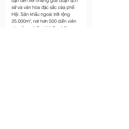
bạn đến với những giai đoạn lịch 
sử và văn hóa đặc sắc của phố 
Hội. Sân khấu ngoài trời rộng 
25.000m², nơi hơn 500 diễn viên 
chuyên nghiệp tái hiện những 
câu chuyện cổ kính bằng ngôn 
ngữ của tà áo dài. Mỗi chương, 
mỗi màn trình diễn là một bức 
tranh sống động về Hội An từ thời 
kỳ Chăm Pa đến thương cảng sầm 
uất. Bạn sẽ không khỏi xúc động 
trước cảnh rước dâu của công 
chúa Huyền Trân, hay trầm trồ 
trước vẻ đẹp lung linh của đêm 
hội hoa đăng.
Loại hình:
 Thực cảnh ngoài 
trời.
Điểm nổi bật:
 500+ diễn viên, 