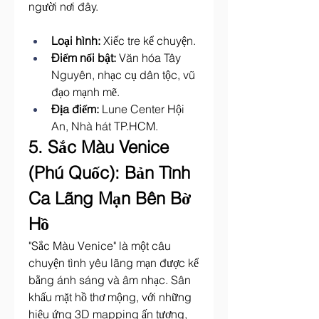
người nơi đây.
Loại hình:
 Xiếc tre kể chuyện.
Điểm nổi bật:
 Văn hóa Tây 
Nguyên, nhạc cụ dân tộc, vũ 
đạo mạnh mẽ.
Địa điểm:
 Lune Center Hội 
An, Nhà hát TP.HCM.
5. Sắc Màu Venice 
(Phú Quốc): Bản Tình 
Ca Lãng Mạn Bên Bờ 
Hồ
"Sắc Màu Venice" là một câu 
chuyện tình yêu lãng mạn được kể 
bằng ánh sáng và âm nhạc. Sân 
khấu mặt hồ thơ mộng, với những 
hiệu ứng 3D mapping ấn tượng, 