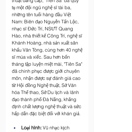
thuật đẳng cấp, "Tiên Sa" đã quy 
tụ một đội ngũ nghệ sĩ tài ba, 
những tên tuổi hàng đầu Việt 
Nam: Biên đạo Nguyễn Tấn Lộc, 
nhạc sĩ Đức Trí, NSƯT Quang 
Hào, nhà thiết kế Công Trí, nghệ sĩ 
Khánh Hoàng, nhà sản xuất sân 
khấu Văn Tòng, cùng hơn 40 nghệ 
sĩ múa và xiếc. Sau hơn bốn 
tháng tập luyện miệt mài, "Tiên Sa" 
đã chinh phục được giới chuyên 
môn, nhận được sự đánh giá cao 
từ Hội đồng Nghệ thuật, Sở Văn 
hóa Thể thao, Sở Du lịch và lãnh 
đạo thành phố Đà Nẵng, khẳng 
định chất lượng nghệ thuật và sức 
hấp dẫn đặc biệt đối với khán giả.
Loại hình:
 Vũ nhạc kịch 