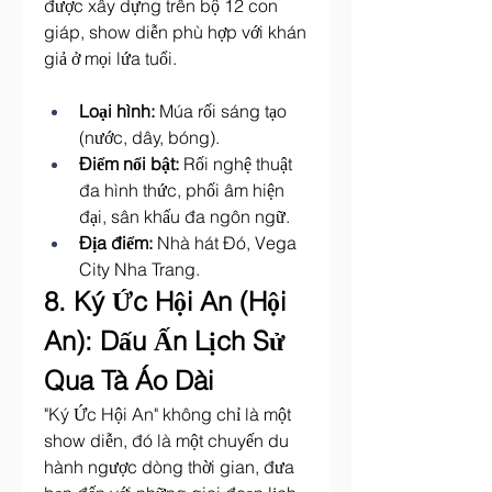
được xây dựng trên bộ 12 con 
giáp, show diễn phù hợp với khán 
giả ở mọi lứa tuổi.
Loại hình:
 Múa rối sáng tạo 
(nước, dây, bóng).
Điểm nổi bật:
 Rối nghệ thuật 
đa hình thức, phối âm hiện 
đại, sân khấu đa ngôn ngữ.
Địa điểm:
 Nhà hát Đó, Vega 
City Nha Trang.
8. Ký Ức Hội An (Hội 
An): Dấu Ấn Lịch Sử 
Qua Tà Áo Dài
"Ký Ức Hội An" không chỉ là một 
show diễn, đó là một chuyến du 
hành ngược dòng thời gian, đưa 