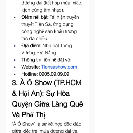
đương đại (kết hợp múa, xiếc, 
kịch cùng âm nhạc).
Điểm nổi bật:
 Tái hiện truyền 
thuyết Tiên Sa, ứng dụng 
công nghệ sân khấu tương 
tác đa chiều.
Địa điểm:
 Nhà hát Trưng 
Vương, Đà Nẵng.
Thông tin liên hệ đặt vé: 
Website: 
Tiensashow.com
Hotline: 0905.09.09.09
3. À Ố Show (TP.HCM 
& Hội An): Sự Hòa 
Quyện Giữa Làng Quê 
Và Phố Thị
"À Ố Show" là sự kết hợp độc đáo 
giữa xiếc tre, múa đương đại và 